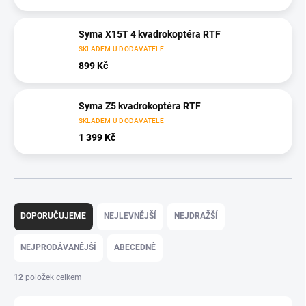
Syma X15T 4 kvadrokoptéra RTF
SKLADEM U DODAVATELE
899 Kč
Syma Z5 kvadrokoptéra RTF
SKLADEM U DODAVATELE
1 399 Kč
Ř
a
DOPORUČUJEME
NEJLEVNĚJŠÍ
NEJDRAŽŠÍ
z
e
NEJPRODÁVANĚJŠÍ
ABECEDNĚ
n
í
12
položek celkem
p
r