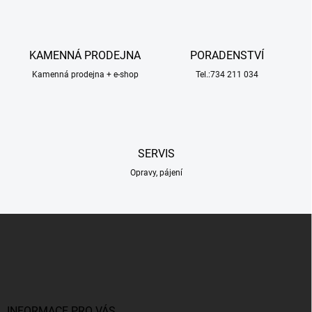
á
d
a
c
KAMENNÁ PRODEJNA
PORADENSTVÍ
í
Kamenná prodejna + e-shop
p
Tel.:734 211 034
r
v
k
y
v
SERVIS
ý
p
Opravy, pájení
i
s
u
Z
á
p
a
t
í
INFORMACE PRO VÁS