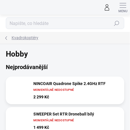
Přejít
na
obsah
Hledat
Kvadrokoptéry
Hobby
Nejprodávanější
NINCOAIR Quadrone Spike 2.4GHz RTF
MOMENTÁLNĚ NEDOSTUPNÉ
2 299 Kč
SWEEPER Set RTR Droneball bílý
MOMENTÁLNĚ NEDOSTUPNÉ
1 499 Kč