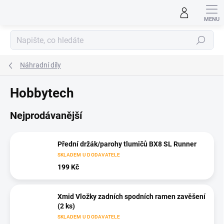
Přejít
na
obsah
Hledat
Náhradní díly
Hobbytech
Nejprodávanější
Přední držák/parohy tlumičů BX8 SL Runner
SKLADEM U DODAVATELE
199 Kč
Xmid Vložky zadních spodních ramen zavěšení
(2 ks)
SKLADEM U DODAVATELE