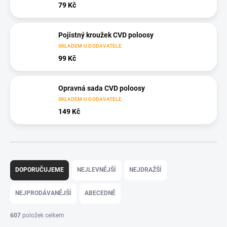
79 Kč
Pojistný kroužek CVD poloosy
SKLADEM U DODAVATELE
99 Kč
Opravná sada CVD poloosy
SKLADEM U DODAVATELE
149 Kč
Ř
a
DOPORUČUJEME
NEJLEVNĚJŠÍ
NEJDRAŽŠÍ
z
e
NEJPRODÁVANĚJŠÍ
ABECEDNĚ
n
í
607
položek celkem
p