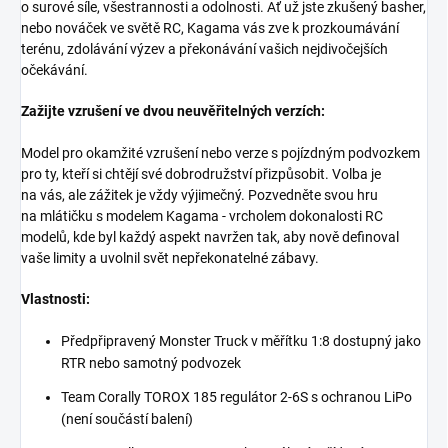
o surové síle, všestrannosti a odolnosti. Ať už jste zkušený basher,
nebo nováček ve světě RC, Kagama vás zve k prozkoumávání
terénu, zdolávání výzev a překonávání vašich nejdivočejších
očekávání.
Zažijte vzrušení ve dvou neuvěřitelných verzích:
Model pro okamžité vzrušení nebo verze s pojízdným podvozkem
pro ty, kteří si chtějí své dobrodružství přizpůsobit. Volba je
na vás, ale zážitek je vždy výjimečný. Pozvedněte svou hru
na mlátičku s modelem Kagama - vrcholem dokonalosti RC
modelů, kde byl každý aspekt navržen tak, aby nově definoval
vaše limity a uvolnil svět nepřekonatelné zábavy.
Vlastnosti:
Předpřipravený Monster Truck v měřítku 1:8 dostupný jako
RTR nebo samotný podvozek
Team Corally TOROX 185 regulátor 2-6S s ochranou LiPo
(není součástí balení)