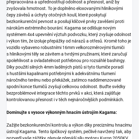
přepracována a upřednostňují odolnost a přesnost, aniž by
zvyšovala hmotnost. To je doplněno eloxovanými hliníkovými
čepy závěsů a úchyty otočných koulí, které poskytují
bezkonkurenční pevnost a posilují klíčové prvky zavěšení proti
nárokům extrémního bourání. Kagama se odlišuje novým
systémem 4x4 upevnění výztuh podvozku, který zvyšuje odolnost
i výkon tím, že izoluje přepážky od nárazů a otřesů. Kromě toho je
vozidlo vybaveno robustními 16mm velkorozměrovými tlumiči
s hliníkovými těly se závitem a tvrdými pružinami, které zaručují
spolehlivost a ovladatelnost potřebnou pro rozsáhlé bashingy.
Díky použití silných 4mm laděných pístů si tyto tlumiče poradí
s hustšími kapalinami potřebnými k adekvátnímu tlumení
náročného terénu nebo překážek, zatímco naddimenzované
spodní konce tlumičů zvyšují celkovou odolnost. Buďte svědky
bezproblémové integrace těchto prvků v akci, která zajišťuje
kontrolovanou přesnost i v těch nejnáročnějších podmínkách.
Dominujte s vysoce výkonným hnacím ústrojím Kagama:
Zažijte bezkonkurenční kontrolu a výkon díky preciznímu hnacímu
ústrojí Kagama. Tento špičkový systém, pečlivě navržený tak, aby
pozvedl vaše zážitky, plynule přenáší sílu motoru Kuron 2050KV