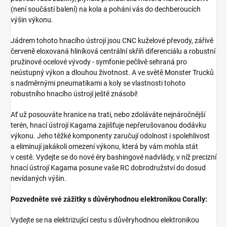
(není součástí balení) na kola a pohání vás do dechberoucích
výšin výkonu.
Jádrem tohoto hnacího ústrojí jsou CNC kuželové převody, zářivě
červeně eloxovaná hliníková centrální skříň diferenciálu a robustní
pružinové ocelové vývody - symfonie pečlivě sehraná pro
neústupný výkon a dlouhou životnost. A ve světě Monster Trucků
s nadměrnými pneumatikami a koly se vlastnosti tohoto
robustního hnacího ústrojí ještě znásobí!
Ať už posouváte hranice na trati, nebo zdoláváte nejnáročnější
terén, hnací ústrojí Kagama zajišťuje nepřerušovanou dodávku
výkonu. Jeho těžké komponenty zaručují odolnost i spolehlivost
a eliminují jakákoli omezení výkonu, která by vám mohla stát
v cestě. Vydejte se do nové éry bashingové nadvlády, v níž precizní
hnací ústrojí Kagama posune vaše RC dobrodružství do dosud
nevídaných výšin.
Pozvedněte své zážitky s důvěryhodnou elektronikou Corally:
Vydejte se na elektrizující cestu s důvěryhodnou elektronikou