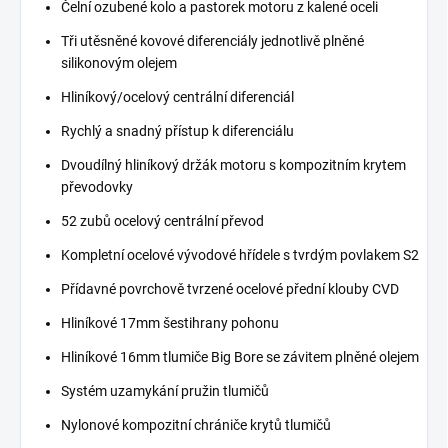
Čelní ozubené kolo a pastorek motoru z kalené oceli
Tři utěsněné kovové diferenciály jednotlivě plněné
silikonovým olejem
Hliníkový/ocelový centrální diferenciál
Rychlý a snadný přístup k diferenciálu
Dvoudílný hliníkový držák motoru s kompozitním krytem
převodovky
52 zubů ocelový centrální převod
Kompletní ocelové vývodové hřídele s tvrdým povlakem S2
Přídavné povrchově tvrzené ocelové přední klouby CVD
Hliníkové 17mm šestihrany pohonu
Hliníkové 16mm tlumiče Big Bore se závitem plněné olejem
Systém uzamykání pružin tlumičů
Nylonové kompozitní chrániče krytů tlumičů