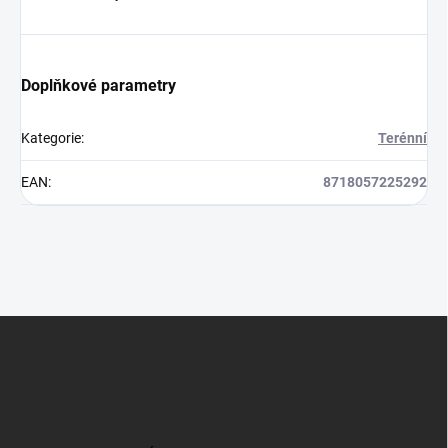
Doplňkové parametry
Kategorie
:
Terénní
EAN
:
8718057225292
Z
á
p
a
t
í