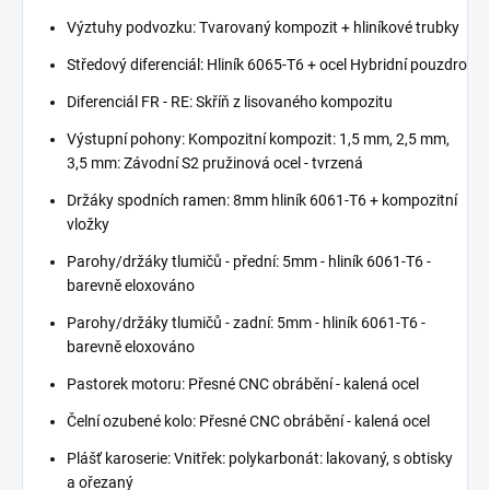
Výztuhy podvozku: Tvarovaný kompozit + hliníkové trubky
Středový diferenciál: Hliník 6065-T6 + ocel Hybridní pouzdro
Diferenciál FR - RE: Skříň z lisovaného kompozitu
Výstupní pohony: Kompozitní kompozit: 1,5 mm, 2,5 mm,
3,5 mm: Závodní S2 pružinová ocel - tvrzená
Držáky spodních ramen: 8mm hliník 6061-T6 + kompozitní
vložky
Parohy/držáky tlumičů - přední: 5mm - hliník 6061-T6 -
barevně eloxováno
Parohy/držáky tlumičů - zadní: 5mm - hliník 6061-T6 -
barevně eloxováno
Pastorek motoru: Přesné CNC obrábění - kalená ocel
Čelní ozubené kolo: Přesné CNC obrábění - kalená ocel
Plášť karoserie: Vnitřek: polykarbonát: lakovaný, s obtisky
a ořezaný