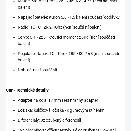
Motor: Motor: Kuron 825 - 2050KV - 4-6S (není součástí
balení)
Napájecí baterie: Kuron 5.0 - 1,5 l: Není součástí dodávky
Rádio: TC - CT-2R 2,4Ghz (není součástí balení)
Servo: CR-7225 - krouticí moment 25Kg (není součástí
balení)
Regulace otáček: TC - Torox 185 ESC 2-6S (není součástí
balení)
Nabíječ: není součástí
Car - Technické detaily
Adaptér na kola: 17 mm šestihranný adaptér
Ložiska: kuličková ložiska - s gumovým stíněním
Diferenciály: 3x ozubený diferenciál
Typ předního zavěšení: Nezávislé odpružení: Pillow Ball