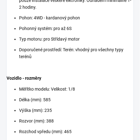
pouze instalace veškeré elktroniky. Odhadem minimálně 1-
2 hodiny.
Pohon: 4WD - kardanový pohon
Pohonný systém: pro až 6S
Typ motoru: pro Střídavý motor
Doporučené prostředí: Terén: vhodný pro všechny typy
terénů
Vozidlo - rozměry
Měřítko modelu: Velikost: 1/8
Délka (mm): 585
Výška (mm): 235
Rozvor (mm): 388
Rozchod vpředu (mm): 465