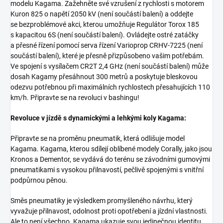
modelu Kagama. Zažehněte své vzrušení z rychlosti s motorem
Kuron 825 o napětí 2050 kV (není součástí balení) a oddejte
se bezproblémové akci, kterou umožňuje Regulátor Torox 185
s kapacitou 6S (není součástí balení). Ovládejte ostré zatáčky
a přesné řízení pomocí serva řízení Varioprop CRHV-7225 (není
součástí balení), které je přesně přizpůsobeno vašim potřebám.
Ve spojení s vysílačem CR2T 2,4 GHz (není součástí balení) může
dosah Kagamy přesáhnout 300 metrů a poskytuje bleskovou
odezvu potřebnou při maximálních rychlostech přesahujících 110
km/h. Připravte se na revoluci v bashingu!
Revoluce v jízdě s dynamickými a lehkými koly Kagama:
Připravte se na proměnu pneumatik, která odlišuje model
Kagama. Kagama, kterou sdílejí oblíbené modely Corally, jako jsou
Kronos a Dementor, se vydává do terénu se závodními gumovými
pneumatikami s vysokou přilnavostí, pečlivě spojenými s vnitřní
podpůrnou pěnou.
Směs pneumatiky je výsledkem promyšleného návrhu, který
vyvažuje přilnavost, odolnost proti opotřebení a jízdní vlastnosti.
Ale to není všechno. Kagama ukazuje svou jedinečnou identitu