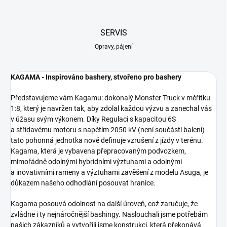
SERVIS
Opravy, pájení
KAGAMA - Inspirováno bashery, stvořeno pro bashery
Představujeme vám Kagamu: dokonalý Monster Truck v měřítku
1:8, který je navržen tak, aby zdolal každou výzvu a zanechal vás
v úžasu svým výkonem. Díky Regulaci s kapacitou 6S
a střídavému motoru s napětím 2050 kV (není součástí balení)
tato pohonná jednotka nově definuje vzrušení z jízdy v terénu.
Kagama, která je vybavena přepracovaným podvozkem,
mimořádně odolnými hybridními výztuhami a odolnými
a inovativními rameny a výztuhami zavěšení z modelu Asuga, je
důkazem našeho odhodlání posouvat hranice.
Kagama posouvá odolnost na další úroveň, což zaručuje, že
zvládne i ty nejnáročnější bashingy. Naslouchali jsme potřebám
našich zákazníků a vytvořili jsme konstrukci, která překonává