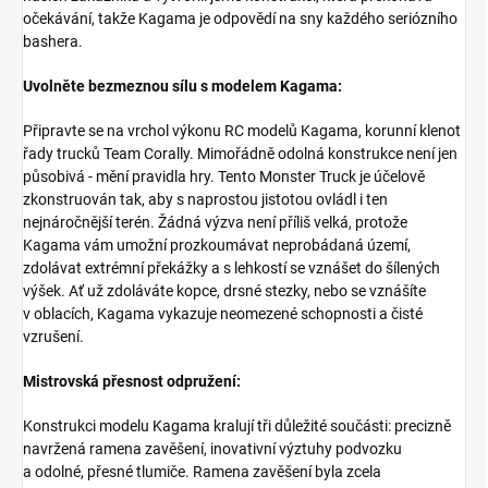
očekávání, takže Kagama je odpovědí na sny každého seriózního
bashera.
Uvolněte bezmeznou sílu s modelem Kagama:
Připravte se na vrchol výkonu RC modelů Kagama, korunní klenot
řady trucků Team Corally. Mimořádně odolná konstrukce není jen
působivá - mění pravidla hry. Tento Monster Truck je účelově
zkonstruován tak, aby s naprostou jistotou ovládl i ten
nejnáročnější terén. Žádná výzva není příliš velká, protože
Kagama vám umožní prozkoumávat neprobádaná území,
zdolávat extrémní překážky a s lehkostí se vznášet do šílených
výšek. Ať už zdoláváte kopce, drsné stezky, nebo se vznášíte
v oblacích, Kagama vykazuje neomezené schopnosti a čisté
vzrušení.
Mistrovská přesnost odpružení:
Konstrukci modelu Kagama kralují tři důležité součásti: precizně
navržená ramena zavěšení, inovativní výztuhy podvozku
a odolné, přesné tlumiče. Ramena zavěšení byla zcela