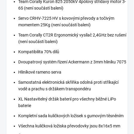
Team Corally Kuron 825 2050kV 4pólový střídavý motor 3-
6S (není součástí balení)
Servo CRHV-7225 HV s kovovými převody a točivým
momentem 25Kg (není součástí balení)
Team Corally CT2R Ergonomický vysílač 2,4GHz bez rušení
(není součástí balení)
Kompatibilita 70% dílů
Dvoupatrový systém řízení Ackermann z 3mm hliníku 7075
Hliníkové rameno serva
Samostatná elektronická skříňka odolná proti stříkající
vodě a prachu s držákem transpondéru
XL Nastavitelný držák baterií pro všechny běžné LiPo
baterie
Kompletní sada kuličkových ložisek s gumovým těsněním
Všechna kuličková ložiska převodovky jsou 8x16x5 mm