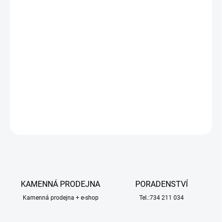
−
+
Přidat do košíku
Díky mimořádně odolnému celokovovému pohonu všech kol, plně
nezávislému odpružení, závodnímu podvozku a
aerodynamickému závodnímu designu je KAGAMA dokonalý vůz
pro každého, kdo hledá masivní skoky v děsivé rychlosti!
DETAILNÍ INFORMACE
ZEPTAT SE
HLÍDAT
KAMENNÁ PRODEJNA
PORADENSTVÍ
Kamenná prodejna + e-shop
Tel.:734 211 034