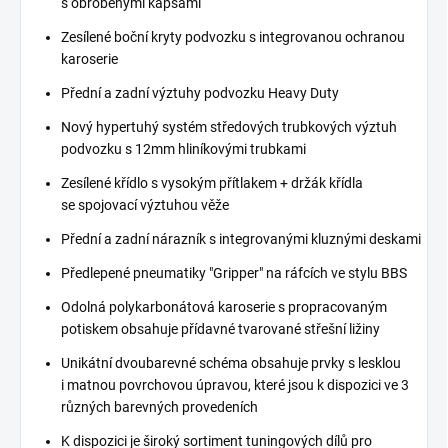
s obrobenými kapsami
Zesílené boční kryty podvozku s integrovanou ochranou
karoserie
Přední a zadní výztuhy podvozku Heavy Duty
Nový hypertuhý systém středových trubkových výztuh
podvozku s 12mm hliníkovými trubkami
Zesílené křídlo s vysokým přítlakem + držák křídla
se spojovací výztuhou věže
Přední a zadní nárazník s integrovanými kluznými deskami
Předlepené pneumatiky "Gripper" na ráfcích ve stylu BBS
Odolná polykarbonátová karoserie s propracovaným
potiskem obsahuje přídavné tvarované střešní ližiny
Unikátní dvoubarevné schéma obsahuje prvky s lesklou
i matnou povrchovou úpravou, které jsou k dispozici ve 3
různých barevných provedeních
K dispozici je široký sortiment tuningových dílů pro