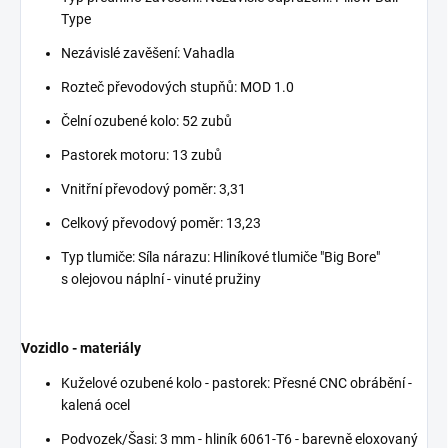
Type
Nezávislé zavěšení: Vahadla
Rozteč převodových stupňů: MOD 1.0
Čelní ozubené kolo: 52 zubů
Pastorek motoru: 13 zubů
Vnitřní převodový poměr: 3,31
Celkový převodový poměr: 13,23
Typ tlumiče: Síla nárazu: Hliníkové tlumiče "Big Bore"
s olejovou náplní - vinuté pružiny
Vozidlo - materiály
Kuželové ozubené kolo - pastorek: Přesné CNC obrábění -
kalená ocel
Podvozek/Šasi: 3 mm - hliník 6061-T6 - barevně eloxovaný