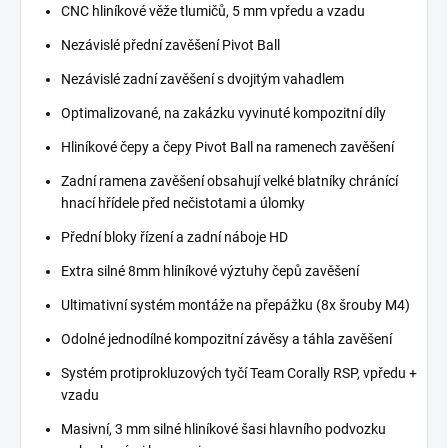
CNC hliníkové věže tlumičů, 5 mm vpředu a vzadu
Nezávislé přední zavěšení Pivot Ball
Nezávislé zadní zavěšení s dvojitým vahadlem
Optimalizované, na zakázku vyvinuté kompozitní díly
Hliníkové čepy a čepy Pivot Ball na ramenech zavěšení
Zadní ramena zavěšení obsahují velké blatníky chránící
hnací hřídele před nečistotami a úlomky
Přední bloky řízení a zadní náboje HD
Extra silné 8mm hliníkové výztuhy čepů zavěšení
Ultimativní systém montáže na přepážku (8x šrouby M4)
Odolné jednodílné kompozitní závěsy a táhla zavěšení
Systém protiprokluzových tyčí Team Corally RSP, vpředu +
vzadu
Masivní, 3 mm silné hliníkové šasi hlavního podvozku