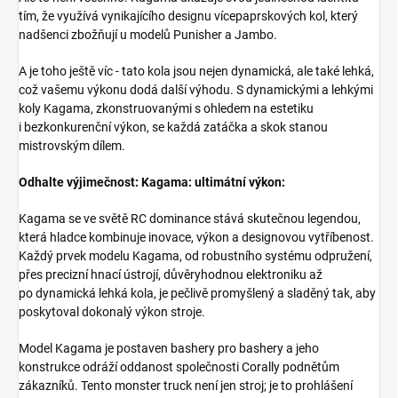
tím, že využívá vynikajícího designu vícepaprskových kol, který
nadšenci zbožňují u modelů Punisher a Jambo.
A je toho ještě víc - tato kola jsou nejen dynamická, ale také lehká,
což vašemu výkonu dodá další výhodu. S dynamickými a lehkými
koly Kagama, zkonstruovanými s ohledem na estetiku
i bezkonkurenční výkon, se každá zatáčka a skok stanou
mistrovským dílem.
Odhalte výjimečnost: Kagama: ultimátní výkon:
Kagama se ve světě RC dominance stává skutečnou legendou,
která hladce kombinuje inovace, výkon a designovou vytříbenost.
Každý prvek modelu Kagama, od robustního systému odpružení,
přes precizní hnací ústrojí, důvěryhodnou elektroniku až
po dynamická lehká kola, je pečlivě promyšlený a sladěný tak, aby
poskytoval dokonalý výkon stroje.
Model Kagama je postaven bashery pro bashery a jeho
konstrukce odráží oddanost společnosti Corally podnětům
zákazníků. Tento monster truck není jen stroj; je to prohlášení