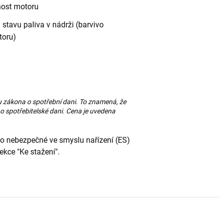
tnost motoru
stavu paliva v nádrži (barvivo
toru)
u zákona o spotřební dani. To znamená, že
o spotřebitelské dani. Cena je uvedena
ko nebezpečné ve smyslu nařízení (ES)
kce "Ke stažení".