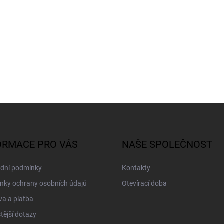
ORMACE PRO VÁS
NAŠE SPOLEČNOST
dní podmínky
Kontakty
nky ochrany osobních údajů
Otevírací doba
a a platba
tější dotazy