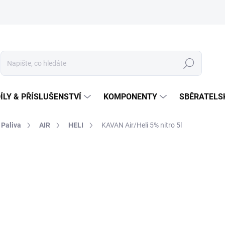
Hledat
ÍLY & PŘÍSLUŠENSTVÍ
KOMPONENTY
SBĚRATELS
Paliva
AIR
HELI
KAVAN Air/Heli 5% nitro 5l
1 249 Kč
Měrná
SKLADEM NA PRODEJNĚ
(
cena: