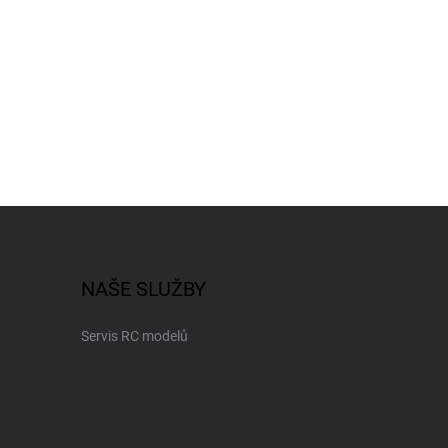
NAŠE SLUŽBY
Servis RC modelů