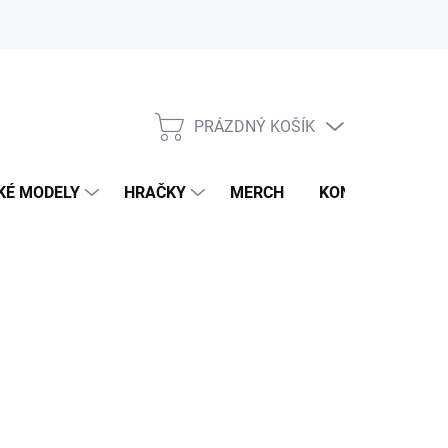
PRÁZDNÝ KOŠÍK
NÁKUPNÍ
KOŠÍK
KÉ MODELY
HRAČKY
MERCH
KONTAKTY
1 KS)