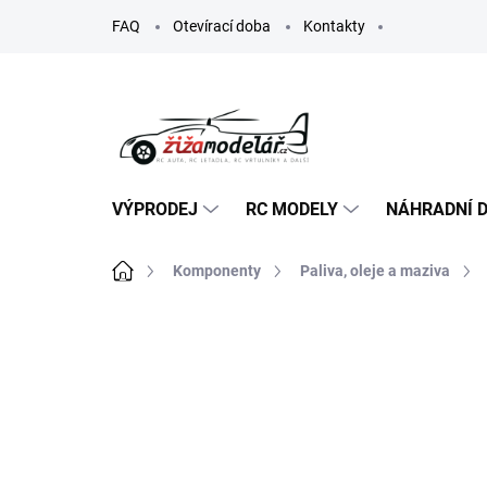
Přejít
FAQ
Otevírací doba
Kontakty
na
obsah
VÝPRODEJ
RC MODELY
NÁHRADNÍ D
Domů
Komponenty
Paliva, oleje a maziva
ZNAČKA:
KAVAN
TIP