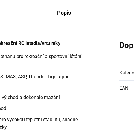
Popis
kreační RC letadla/vrtulníky
Dop
thanu pro rekreační a sportovní létání
Katego
.S. MAX, ASP, Thunder Tiger apod.
EAN
:
hlivý chod a dokonalé mazání
hod
ro vysokou teplotní stabilitu, snadné
áčky