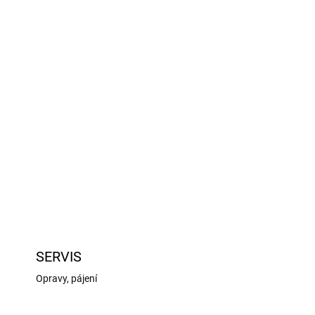
026
Přidat do košíku
ahem nitromethanu pro dvoutaktní motory pro
. Obsahuje 12% syntetického oleje a 5%
ZEPTAT SE
HLÍDAT
SERVIS
Opravy, pájení