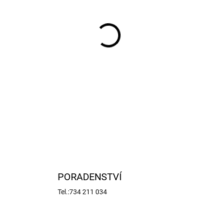
MŮŽEME DORUČIT DO:
12.8.2
−
+
Žhavící palivo s nízkým obs
rekreační a sportovní létání
nitromethanu. Balení 5 litrů.
DETAILNÍ INFORMACE
PORADENSTVÍ
Tel.:734 211 034