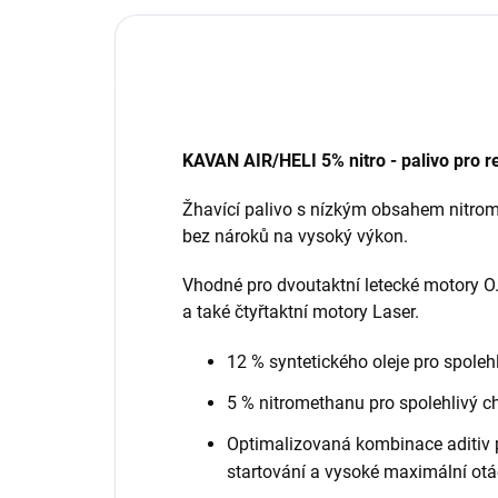
KAVAN AIR/HELI 5% nitro - palivo pro re
Žhavící palivo s nízkým obsahem nitrome
bez nároků na vysoký výkon.
Vhodné pro dvoutaktní letecké motory O
a také čtyřtaktní motory Laser.
12 % syntetického oleje pro spole
5 % nitromethanu pro spolehlivý c
Optimalizovaná kombinace aditiv p
startování a vysoké maximální ot