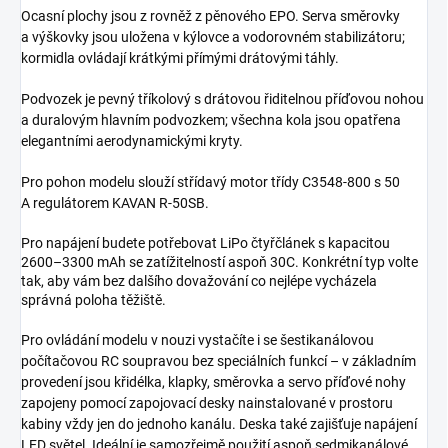
Ocasní plochy jsou z rovněž z pěnového EPO. Serva směrovky
a výškovky jsou uložena v kýlovce a vodorovném stabilizátoru;
kormidla ovládají krátkými přímými drátovými táhly.
Podvozek je pevný tříkolový s drátovou řiditelnou příďovou nohou
a duralovým hlavním podvozkem; všechna kola jsou opatřena
elegantními aerodynamickými kryty.
Pro pohon modelu slouží střídavý motor třídy C3548-800 s 50
A regulátorem KAVAN R-50SB.
Pro napájení budete potřebovat LiPo čtyřčlánek s kapacitou
2600–3300 mAh se zatížitelností aspoň 30C. Konkrétní typ volte
tak, aby vám bez dalšího dovažování co nejlépe vycházela
správná poloha těžiště.
Pro ovládání modelu v nouzi vystačíte i se šestikanálovou
počítačovou RC soupravou bez speciálních funkcí – v základním
provedení jsou křidélka, klapky, směrovka a servo příďové nohy
zapojeny pomocí zapojovací desky nainstalované v prostoru
kabiny vždy jen do jednoho kanálu. Deska také zajišťuje napájení
LED světel. Ideální je samozřejmě použití aspoň sedmikanálové