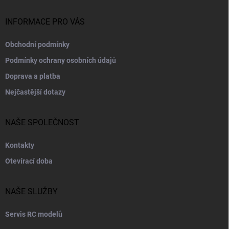
t
í
INFORMACE PRO VÁS
Obchodní podmínky
Podmínky ochrany osobních údajů
Doprava a platba
Nejčastější dotazy
NAŠE SPOLEČNOST
Kontakty
Otevírací doba
NAŠE SLUŽBY
Servis RC modelů