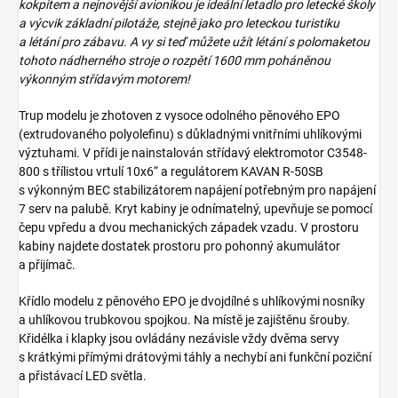
kokpitem a nejnovější avionikou je ideální letadlo pro letecké školy
a výcvik základní pilotáže, stejně jako pro leteckou turistiku
a létání pro zábavu. A vy si teď můžete užít létání s polomaketou
tohoto nádherného stroje o rozpětí 1600 mm poháněnou
výkonným střídavým motorem!
Trup modelu je zhotoven z vysoce odolného pěnového EPO
(extrudovaného polyolefinu) s důkladnými vnitřními uhlíkovými
výztuhami. V přídi je nainstalován střídavý elektromotor C3548-
800 s třílistou vrtulí 10x6“ a regulátorem KAVAN R-50SB
s výkonným BEC stabilizátorem napájení potřebným pro napájení
7 serv na palubě. Kryt kabiny je odnímatelný, upevňuje se pomocí
čepu vpředu a dvou mechanických západek vzadu. V prostoru
kabiny najdete dostatek prostoru pro pohonný akumulátor
a přijímač.
Křídlo modelu z pěnového EPO je dvojdílné s uhlíkovými nosníky
a uhlíkovou trubkovou spojkou. Na místě je zajištěnu šrouby.
Křidélka i klapky jsou ovládány nezávisle vždy dvěma servy
s krátkými přímými drátovými táhly a nechybí ani funkční poziční
a přistávací LED světla.