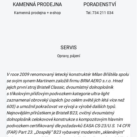
KAMENNÁ PRODEJNA
PORADENSTVÍ
Kamenná prodejna + e-shop
Tel.:734 211 034
SERVIS
Opravy, pájení
V roce 2009 renomovaný letecký konstruktér Milan Bříštěla spolu
se svým synem Martinem založili firmu BRM AERO s.r.o. Hned
jejich první stroj Bristell Classic, dvoumístný dolnoplošník
s tříkolovým příďovým podvozkem kategorie ultra-light
zaznamenal obrovský úspěch (po celém světě jich létá více než
600) a umožnil pokračovat ve vývoji a výrobě dalších typů.
Nejnovějším přírůstkem je Bristell B23, cvičný dvoumístný
dolnoplošník celokovové konstrukce s kompozitovým hlavním
podvozkem certifikovaný dle požadavků EASA CS-23/U.S. 14 CFR
(FAR) Part 23. „Dospělý“ B23 vybavený moderním „skleněným“