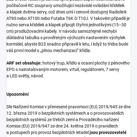
počítačové RC soupravy umožňující nezávislé ovládání křidélek
a klapek dvěma servy, což dnes umí i cenově dostupný Radiolink
AT9S nebo AT10II nebo Futaba T6K či T10J. V takovém případě je
nutno serva křidélek a klapek připojit čtyřmi jednotlivými (15–30
cm) prodlužovacími kabely. V návodu samozřejmě nechybí
důkladná tabulka s prověřeným výchozím nastavením výchylek
kormidel, abyste B23 snadno připravili k letu, i když to třeba bude
váš první model s „plnou mechanizací“ křídla.
ARF set obsahuje:
hotový trup, křídlo a ocasní plochy z pěnového
EPO s nainstalovaným motorem, vrtulí, regulátorem, 7 servy
a LED světly, návod.
Upozornění
Dle Nařízení Komise v přenesené pravomoci (EU) 2019/945 ze dne
12. března 2019 o bezpilotních systémech a o provozovatelích
bezpilotních systémů ze třetích zemí a Prováděcího nařízení
Komise (EU) 2019/947 ze dne 24. května 2019 o pravidlech
a postupech pro provoz bezpilotních letadel
jsou provozovatelé