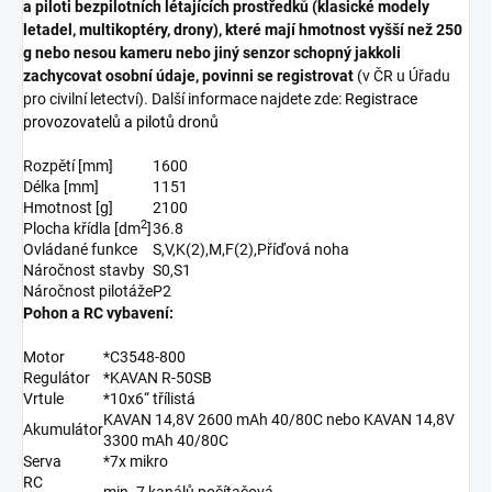
a piloti bezpilotních létajících prostředků (klasické modely
letadel, multikoptéry, drony), které mají hmotnost vyšší než 250
g nebo nesou kameru nebo jiný senzor schopný jakkoli
zachycovat osobní údaje, povinni se registrovat
(v ČR u Úřadu
pro civilní letectví). Další informace najdete zde:
Registrace
provozovatelů a pilotů dronů
Rozpětí [mm]
1600
Délka [mm]
1151
Hmotnost [g]
2100
2
Plocha křídla [dm
]
36.8
Ovládané funkce
S,V,K(2),M,F(2),Příďová noha
Náročnost stavby
S0,S1
Náročnost pilotáže
P2
Pohon a RC vybavení:
Motor
*C3548-800
Regulátor
*KAVAN R-50SB
Vrtule
*10x6“ třílistá
KAVAN 14,8V 2600 mAh 40/80C nebo KAVAN 14,8V
Akumulátor
3300 mAh 40/80C
Serva
*7x mikro
RC