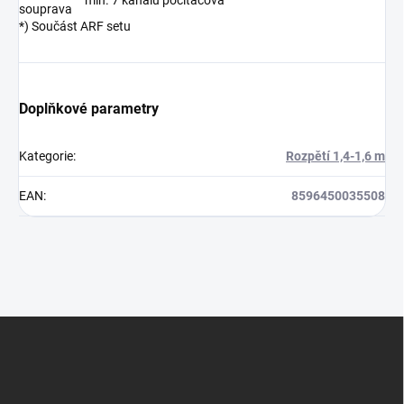
min. 7 kanálů počítačová
souprava
*) Součást ARF setu
Doplňkové parametry
Kategorie
:
Rozpětí 1,4-1,6 m
EAN
:
8596450035508
Z
á
p
a