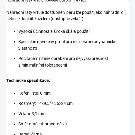
Náhradní listy vrtule KAVAN Carbon 14×9,5".
Náhradní listy vrtule dostupné v páru lze použít jako náhradní díl,
nebo je doplnit kuželem (dostupné zvlášť).
Vysoká účinnost a široká škála použití
Speciálně navržený profil pro nejlepší aerodynamické
vlastnosti
Počítačem řízené obrábění pro nejvyšší přesnost
s minimálními tolerancemi
Technické specifikace:
Kořen listu: 8 mm
Rozměry: 14×9,5" / 36×24 cm
Vrtání: 3,1 mm
Směr otáčení: pravotočivá
Barva: černá