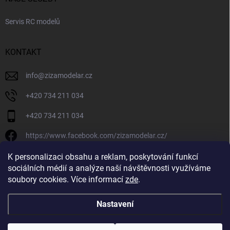
Servis RC modelů
KONTAKT
info
@
zizamodelar.cz
+420 734 211 034
+420 734 211 034
https://www.facebook.com/zizamodelar.cz/
/zizamodelar.cz/
K personalizaci obsahu a reklam, poskytování funkcí
sociálních médií a analýze naší návštěvnosti využíváme
+420 734 211 034
soubory cookies. Více informací
zde
.
Nastavení
Copyright 2026
Žiža Modelář
. Všechna práva vyhrazena.
Upravit nastavení