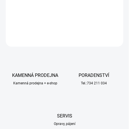
sportovní akrobacii a 3D létání vhodné pro vrtulníky a letadla.
Obsahuje 22% syntetického oleje a 30% nitromethanu. Balení 5
litrů.
DETAILNÍ INFORMACE
ZEPTAT SE
HLÍDAT
KAMENNÁ PRODEJNA
PORADENSTVÍ
Kamenná prodejna + e-shop
Tel.:734 211 034
SERVIS
Opravy, pájení