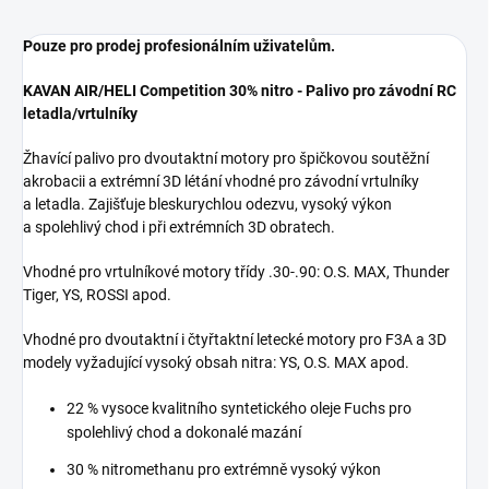
Pouze pro prodej profesionálním uživatelům.
KAVAN AIR/HELI Competition 30% nitro - Palivo pro závodní RC
letadla/vrtulníky
Žhavící palivo pro dvoutaktní motory pro špičkovou soutěžní
akrobacii a extrémní 3D létání vhodné pro závodní vrtulníky
a letadla. Zajišťuje bleskurychlou odezvu, vysoký výkon
a spolehlivý chod i při extrémních 3D obratech.
Vhodné pro vrtulníkové motory třídy .30-.90: O.S. MAX, Thunder
Tiger, YS, ROSSI apod.
Vhodné pro dvoutaktní i čtyřtaktní letecké motory pro F3A a 3D
modely vyžadující vysoký obsah nitra: YS, O.S. MAX apod.
22 % vysoce kvalitního syntetického oleje Fuchs pro
spolehlivý chod a dokonalé mazání
30 % nitromethanu pro extrémně vysoký výkon