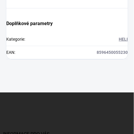
Doplňkové parametry
Kategorie
:
HELI
EAN
:
8596450055230
Z
á
p
a
t
í