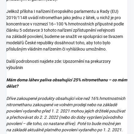
Jelikož příloha I nařízení Evropského parlamentu a Rady (EU)
2019/1148 uvádí nitromethan jako jednu z látek, u nichž je pro
koncentrace v rozmezí 16–100 % hmotnostních přípustné podle
článku 5 odstavce 3 tohoto nařízení zpřístupnění veřejnosti
na základě povolení, budeme se snažit ve spolupráci se Svazem
modelářů České republiky dosáhnout toho, aby toto bylo
příslušným vládním nařízením či vyhláškou umožněno.
Další podrobnosti najdete zde:
Upozornění na prekurzory
výbušnin
Mám doma láhev paliva obsahující 25% nitromethanu – co mám
dělat?
Dříve zakoupené produkty obsahující více než 16% hmotnostních
nitromethanu zakoupené ve volném prodeji nebo na základě
povolení vydaného před 1. 2. 2021 mohou jejich držitelé používat
a přechovávat do 2. 2. 2022 (nebo do doby vypršení původního
povolení – dle toho, co nastane dříve). Poté to bude možné jen
na základě aktuálně platného povolení vydaného po 1. 2. 2021.