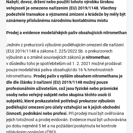
Nabytí, dovoz, držení nebo použití tohoto výrobku širokou
veřejností je omezeno nařízením (EU) 2019/1148. Všechny
podezřelé transakce a významná zmizení a krádeže by měly být
oznámeny příslušnému národnímu kontaktnímu místu
Prodej a evidence modelářských paliv obsahujících nitromethan
Jedním z prekurzorů výbušnin podléhajícím omezení dle nařízení
(EU) 2019/1148 a zákona č. 225/2022 Sb. o prekurzorech
výbušnin a o změně souvisejících zákonů je
nitromethan
;
v důsledku toho je spotřebitelům od 1. 2. 2021 možné prodávat
pouze modelářská paliva obsahující do 16 % hmotnostních
nitromethanu.
Prodej paliv s vyšším obsahem nitromethanu je
dle dle článku 3 nařízení (EU) 2019/1148 možný pouze
profesionálním uživatelům, což jsou fyzické nebo právnické
osoby nebo veřejný subjekt nebo skupina těchto osob či
subjektů, které prokazatelně potřebují prekurzor výbušnin
podléhající omezení pro účely vztahující se k jejich obchodní
činnosti, podnikání nebo profesi.
Při prodeji musí být ověřována
jejich totožnost a prodej evidován. Evidence musí být uchovávána
po dobu nejméně 5 let a na požádání poskytnuta ke kontrole
příslušným orgánům (ČBÚ).