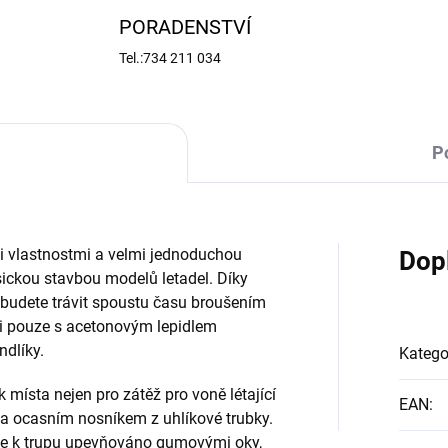
PORADENSTVÍ
Tel.:734 211 034
P
i vlastnostmi a velmi jednoduchou
Dop
sickou stavbou modelů letadel. Díky
udete trávit spoustu času broušením
íli pouze s acetonovým lepidlem
ndlíky.
Katego
k místa nejen pro zátěž pro voně létající
EAN
:
) a ocasním nosníkem z uhlíkové trubky.
 je k trupu upevňováno gumovými oky,