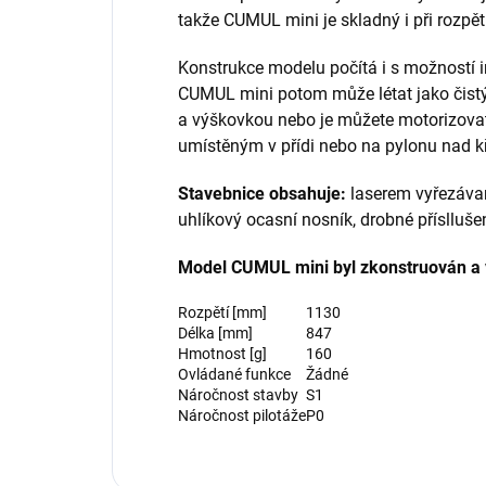
takže CUMUL mini je skladný i při rozpětí
Konstrukce modelu počítá i s možností 
CUMUL mini potom může létat jako čist
a výškovkou nebo je můžete motorizov
umístěným v přídi nebo na pylonu nad k
Stavebnice obsahuje:
laserem vyřezávané
uhlíkový ocasní nosník, drobné příslluše
Model CUMUL mini byl zkonstruován a v
Rozpětí [mm]
1130
Délka [mm]
847
Hmotnost [g]
160
Ovládané funkce
Žádné
Náročnost stavby
S1
Náročnost pilotáže
P0