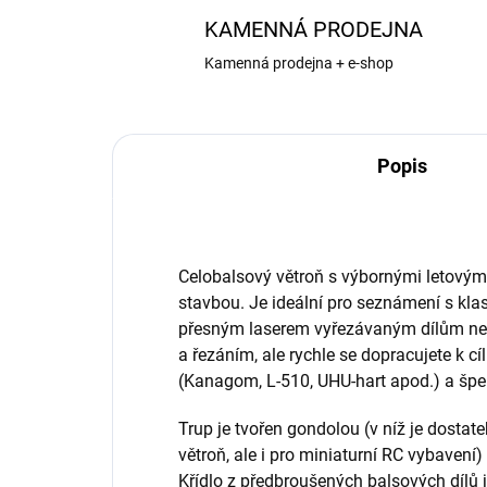
KAMENNÁ PRODEJNA
Kamenná prodejna + e-shop
Popis
Celobalsový větroň s výbornými letovým
stavbou. Je ideální pro seznámení s kla
přesným laserem vyřezávaným dílům neb
a řezáním, ale rychle se dopracujete k c
(Kanagom, L-510, UHU-hart apod.) a špe
Trup je tvořen gondolou (v níž je dostate
větroň, ale i pro miniaturní RC vybavení
Křídlo z předbroušených balsových dílů