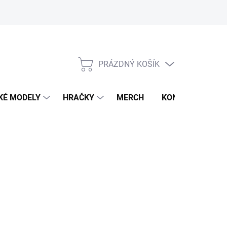
PRÁZDNÝ KOŠÍK
NÁKUPNÍ
KOŠÍK
KÉ MODELY
HRAČKY
MERCH
KONTAKTY
2 KS)