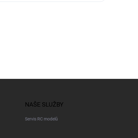
NAŠE SLUŽBY
Servis RC modelů