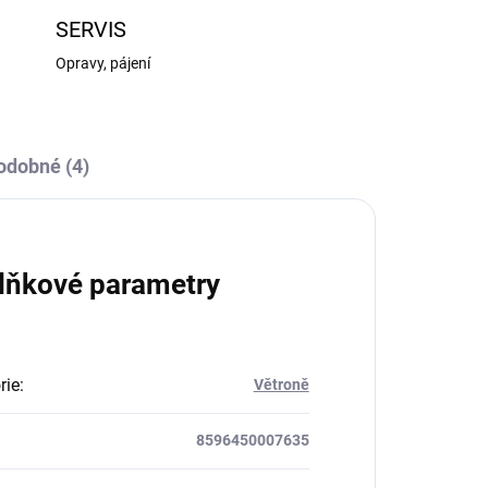
SERVIS
Opravy, pájení
odobné (4)
lňkové parametry
rie
:
Větroně
8596450007635