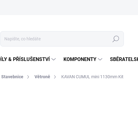
Hledat
ÍLY & PŘÍSLUŠENSTVÍ
KOMPONENTY
SBĚRATELS
Stavebnice
Větroně
KAVAN CUMUL mini 1130mm Kit
1 590 Kč
Měrná
SKLADEM NA PRODEJNĚ
(
cena: