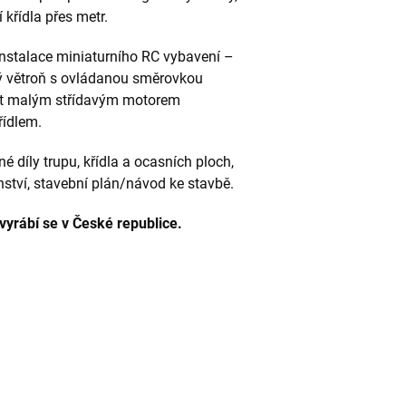
 křídla přes metr.
instalace miniaturního RC vybavení –
ý větroň s ovládanou směrovkou
at malým střídavým motorem
řídlem.
 díly trupu, křídla a ocasních ploch,
nství, stavební plán/návod ke stavbě.
yrábí se v České republice.