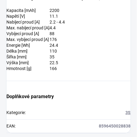
Kapacita [mAh]
2200
Napětí [V]
11.1
Nabíjecí proud [A]
2.2 - 4.4
Max. nabíjecí proud [A]
4.4
Vybíjecí proud [A]
88
Max. vybíjecí proud [A]
176
Energie [Wh]
24.4
Délka [mm]
110
Šířka [mm]
35
Výška [mm]
22.5
Hmotnost [g]
166
Doplňkové parametry
Kategorie
:
3S
EAN
:
8596450028838