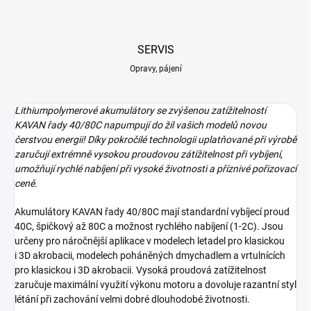
SERVIS
Opravy, pájení
Lithiumpolymerové akumulátory se zvýšenou zatížitelností
KAVAN řady 40/80C napumpují do žil vašich modelů novou
čerstvou energii! Díky pokročilé technologii uplatňované při výrobě
zaručují extrémně vysokou proudovou zátížitelnost při vybíjení,
umožňují rychlé nabíjení při vysoké životnosti a příznivé pořizovací
ceně.
Akumulátory KAVAN řady 40/80C mají standardní vybíjecí proud
40C, špičkový až 80C a možnost rychlého nabíjení (1-2C). Jsou
určeny pro náročnější aplikace v modelech letadel pro klasickou
i 3D akrobacii, modelech poháněných dmychadlem a vrtulnících
pro klasickou i 3D akrobacii. Vysoká proudová zatížitelnost
zaručuje maximální využití výkonu motoru a dovoluje razantní styl
létání při zachování velmi dobré dlouhodobé životnosti.