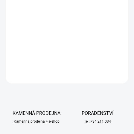
DORUČIT DO:
12.8.2026
−
+
Přidat do košíku
LiPo akumulátorová sada KAVAN se zvýšenou zatížitelností
40/80C, nabíjení až 2C. Tříčlánek 3s1p 11,1V 2200 mAh, rozměry:
110x35x22,5mm, hmotnost: 166g, servisní konektor JST-XH.
DETAILNÍ INFORMACE
ZEPTAT SE
HLÍDAT
KAMENNÁ PRODEJNA
PORADENSTVÍ
Kamenná prodejna + e-shop
Tel.:734 211 034