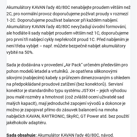
Akumulátory KAVAN řady 40/80C nenabíjejte proudem větším než
2C, pro normální provoz doporučujeme požívat proudy v rozmezí
1-2C. Doporučujeme používat balancer při každém nabíjení.
Akumulátory KAVAN řady 40/80C nevyžadují úvodní formování,
ale hodláte-li sady nabíjet proudem větším než 1C, doporučujeme
pro první tři nabíjecí cykly nepřekročit proud 1C. Před nabíjením je
není třeba vybíjet – např. můžete bezpečně nabíjet akumulátory
vybité na 50%.
Sada je dodávána v provedení „Air Pack“ určeném především pro
pohon modelů letadel a vrtulníků. Je opatřena silikonovými
silovými (nabíjecími) kabely s průřezem dimenzovaným s ohledem
na předpokládané proudové zatížení (bez konektorů). Servisní
konektor je standardního typu systému JST-XH – jejich výhodou
jsou malé rozměry a hmotnost (což zvláště ocení uživatelé sad
malých kapacit), mají jednoduché zapojení vývodů a dokonce je
možno je zapojovat přímo do zásuvek balancerů na mnoha
nabíječích KAVAN, RAYTRONIC, SkyRC, GT Power atd. bez použití
jakéhokoliv adaptéru.
Sada obsahuje:
Akumulátor KAVAN řady 40/80C, návod.