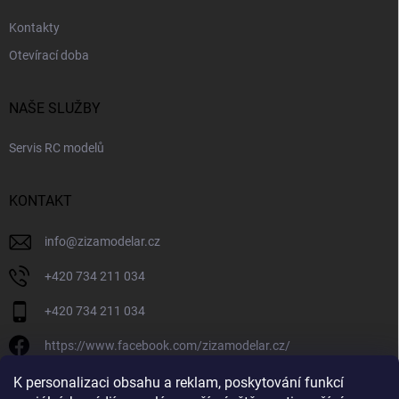
Kontakty
Otevírací doba
NAŠE SLUŽBY
Servis RC modelů
KONTAKT
info
@
zizamodelar.cz
+420 734 211 034
+420 734 211 034
https://www.facebook.com/zizamodelar.cz/
/zizamodelar.cz/
K personalizaci obsahu a reklam, poskytování funkcí