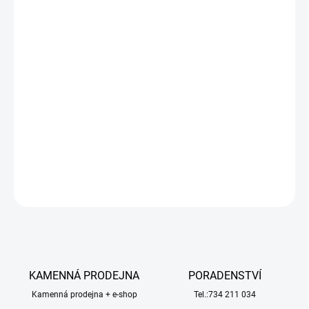
DORUČIT DO:
12.8.2026
−
+
Přidat do košíku
LiPo akumulátorová sada KAVAN se zvýšenou zatížitelností
40/80C, nabíjení až 2C. Čtyřčlánek 4s1p 14,8V 3300 mAh,
rozměry: 138x43x28mm, hmotnost: 307g, servisní konektor JST-
XH.
DETAILNÍ INFORMACE
ZEPTAT SE
HLÍDAT
KAMENNÁ PRODEJNA
PORADENSTVÍ
Kamenná prodejna + e-shop
Tel.:734 211 034