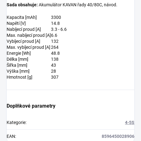
Sada obsahuje:
Akumulátor KAVAN řady 40/80C, návod.
Kapacita [mAh]
3300
Napětí [V]
14.8
Nabíjecí proud [A]
3.3 - 6.6
Max. nabíjecí proud [A]
6.6
Vybíjecí proud [A]
132
Max. vybíjecí proud [A]
264
Energie [Wh]
48.8
Délka [mm]
138
Šířka [mm]
43
Výška [mm]
28
Hmotnost [g]
307
Doplňkové parametry
Kategorie
:
4-5S
EAN
:
8596450028906