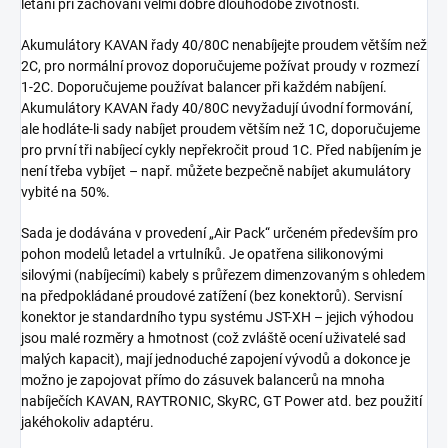
létání při zachování velmi dobré dlouhodobé životnosti.
Akumulátory KAVAN řady 40/80C nenabíjejte proudem větším než
2C, pro normální provoz doporučujeme požívat proudy v rozmezí
1-2C. Doporučujeme používat balancer při každém nabíjení.
Akumulátory KAVAN řady 40/80C nevyžadují úvodní formování,
ale hodláte-li sady nabíjet proudem větším než 1C, doporučujeme
pro první tři nabíjecí cykly nepřekročit proud 1C. Před nabíjením je
není třeba vybíjet – např. můžete bezpečně nabíjet akumulátory
vybité na 50%.
Sada je dodávána v provedení „Air Pack“ určeném především pro
pohon modelů letadel a vrtulníků. Je opatřena silikonovými
silovými (nabíjecími) kabely s průřezem dimenzovaným s ohledem
na předpokládané proudové zatížení (bez konektorů). Servisní
konektor je standardního typu systému JST-XH – jejich výhodou
jsou malé rozměry a hmotnost (což zvláště ocení uživatelé sad
malých kapacit), mají jednoduché zapojení vývodů a dokonce je
možno je zapojovat přímo do zásuvek balancerů na mnoha
nabíječích KAVAN, RAYTRONIC, SkyRC, GT Power atd. bez použití
jakéhokoliv adaptéru.