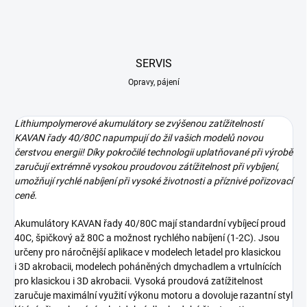
SERVIS
Opravy, pájení
Lithiumpolymerové akumulátory se zvýšenou zatížitelností
KAVAN řady 40/80C napumpují do žil vašich modelů novou
čerstvou energii! Díky pokročilé technologii uplatňované při výrobě
zaručují extrémně vysokou proudovou zátížitelnost při vybíjení,
umožňují rychlé nabíjení při vysoké životnosti a příznivé pořizovací
ceně.
Akumulátory KAVAN řady 40/80C mají standardní vybíjecí proud
40C, špičkový až 80C a možnost rychlého nabíjení (1-2C). Jsou
určeny pro náročnější aplikace v modelech letadel pro klasickou
i 3D akrobacii, modelech poháněných dmychadlem a vrtulnících
pro klasickou i 3D akrobacii. Vysoká proudová zatížitelnost
zaručuje maximální využití výkonu motoru a dovoluje razantní styl