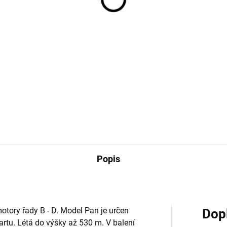
9 Kč
659 Kč
Do košíku
Do košíku
etový motor Klima B4-4 pro
Raketový motor Klima B4-4 E
ely raket. Obsahem balení je
pro modely raket. Obsahem
aketových motorků B4-4
balení je 6 raketových motork
tně zápalnic. Rozměr ø18 x
B4-4 EL včetně el. palníků.
mm, impuls 5 N·s, pro modely
Rozměr ø18 x 70 mm, impuls
0 g....
5 N·s, pro modely do...
Popis
otory řady B - D. Model Pan je určen
Dop
tartu. Létá do výšky až 530 m. V balení