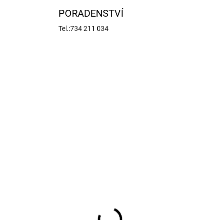
PORADENSTVÍ
Tel.:734 211 034
TIP
KL-0244
KL-
SKLADEM U DODAVATELE
SKLADEM NA PROD
(
ima raketový motor B4-
Klima raketový motor 
6ks)
4 EL (6ks)