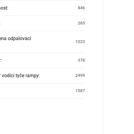
ost
:
846
:
265
na odpalovací
1023
:
r
:
378
 vodící tyče rampy
:
2499
1587