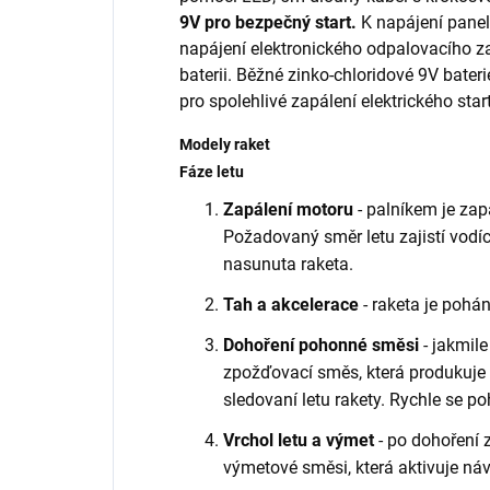
9V pro bezpečný start.
K napájení panelu
napájení elektronického odpalovacího za
baterii. Běžné zinko-chloridové 9V bate
pro spolehlivé zapálení elektrického star
Modely raket
Fáze letu
Zapálení motoru
- palníkem je za
Požadovaný směr letu zajistí vodíc
nasunuta raketa.
Tah a akcelerace
- raketa je pohá
Dohoření pohonné směsi
- jakmil
zpožďovací směs, která produkuje 
sledovaní letu rakety. Rychle se p
Vrchol letu a výmet
- po dohoření 
výmetové směsi, která aktivuje náv