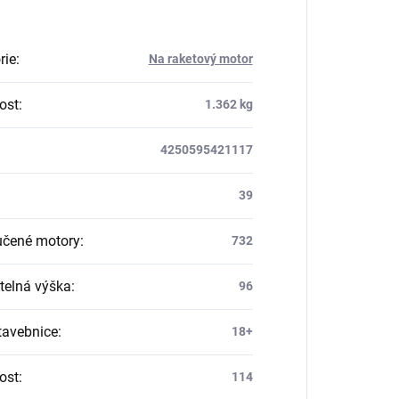
rie
:
Na raketový motor
ost
:
1.362 kg
4250595421117
39
čené motory
:
732
telná výška
:
96
tavebnice
:
18+
ost
:
114