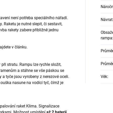
Náročn
tavení není potřeba speciálního nářadí.
Návrat
 Raketu je nutné slepit, či sestavit,
tavba rakety zabere přibližně jednu
Obsaže
rampa
ajdete v článku.
Průmě
Průměr
při stratu. Rampu lze rychle složit,
 k ramenům a stáhne se vše páskou se
 a tyče jsou vyrobeny z nerezové oceli.
Věk
:
ouška nasune na vodící tyč, čímž je
palování raket Klima. Signalizace
orkami. Možnost umístění
až 2 baterií