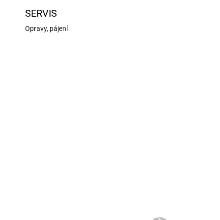
SERVIS
Opravy, pájení
0254
KL-0224
EJNĚ
SKLADEM U DODAVATELE
1 KS)
Klima raketový motor B4-
B4-
4 (30ks)