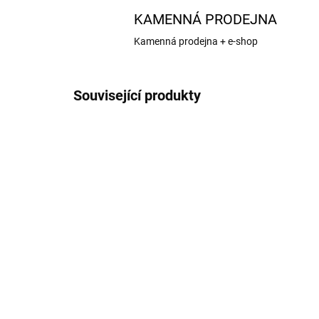
KAMENNÁ PRODEJNA
Kamenná prodejna + e-shop
Související produkty
RD-ES1602
SKLADEM U DODAVATELE
Estes raketový motor B4-
Kl
4 (3ks)
4 (