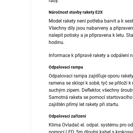
řady.
Náročnost stavby rakety E2X
Model rakety není potřeba barvit a k ses
Všechny díly jsou nabarveny a připraveny.
nalepit potisky a je připravena k letu. S
hodinu.
Informace k přípravě rakety a odpálení n
Odpalovací rampa
Odpalovací rampa zajišťuje oporu rakety 
ramena se sklopí k sobě, tyč se přiloží
suchým zipem. Deflektor, všechny šrouby
Samotná raketa se pomocí startovacího 
zajištěn přímý let rakety při startu.
Odpalovací zařízení
Klima Ovladač el. odpal. systému pro od
pomocí LED, 5m dlouhý kabel s krokosv