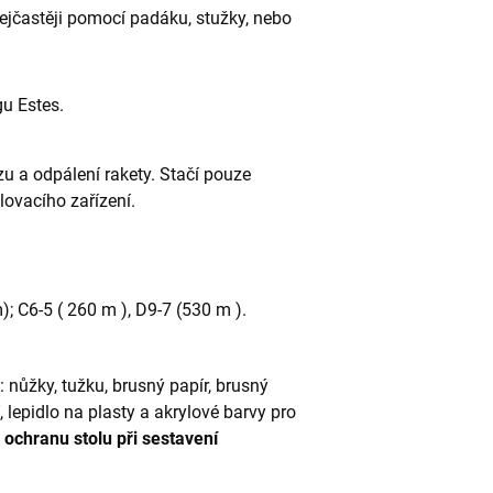
nejčastěji pomocí padáku, stužky, nebo
gu Estes.
zu a odpálení rakety. Stačí pouze
alovacího zařízení.
; C6-5 ( 260 m ), D9-7 (530 m ).
 nůžky, tužku, brusný papír, brusný
, lepidlo na plasty a akrylové barvy pro
 ochranu stolu při sestavení