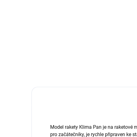
449 Kč
52
Do košíku
Sada 3 raketových motorů Estes
Rak
B4-4 do modelů raket včetně
mod
elektrických palníků. Prodej pouze
6 r
osobám starších 18 let! Kategorie
vče
P1. Nakoupením produktu
70 
potvrzujete, že splňujete...
do 9
Model rakety Klima Pan je na raketové m
pro začátečníky, je rychle připraven ke s