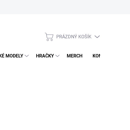
PRÁZDNÝ KOŠÍK
NÁKUPNÍ
KOŠÍK
KÉ MODELY
HRAČKY
MERCH
KONTAKTY
1 KS)