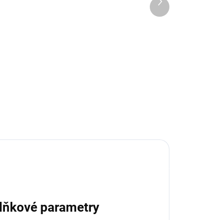
Další
2 259 Kč
produkt
Do košíku
Raketový motor Klima B4-4 pro
L
modely raket. Obsahem balení je
30ks raketových motorků B4-4
ů
včetně zápalnic. Rozměr ø18 x
70 mm, impuls 5 N·s, pro modely
do 90 g....
lňkové parametry