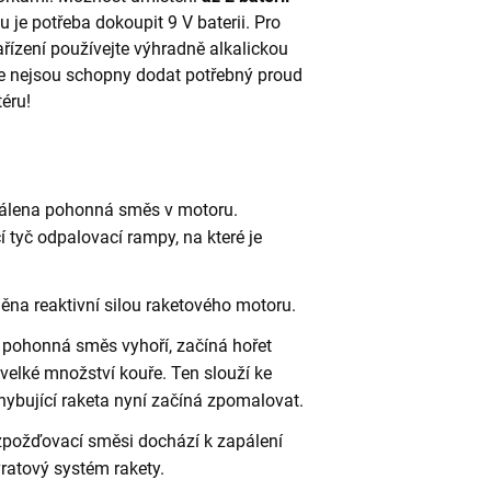
 je potřeba dokoupit 9 V baterii. Pro
řízení používejte výhradně alkalickou
rie nejsou schopny dodat potřebný proud
téru!
pálena pohonná směs v motoru.
í tyč odpalovací rampy, na které je
něna reaktivní silou raketového motoru.
e pohonná směs vyhoří, začíná hořet
velké množství kouře. Ten slouží ke
ohybující raketa nyní začíná zpomalovat.
zpožďovací směsi dochází k zapálení
ratový systém rakety.