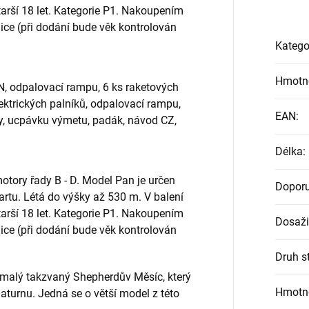
starší 18 let. Kategorie P1. Nakoupením
ice (při dodání bude věk kontrolován
Katego
Hmotn
N, odpalovací rampu, 6 ks raketových
lektrických palníků, odpalovací rampu,
EAN
:
íky, ucpávku výmetu, padák, návod CZ,
Délka
:
otory řady B - D. Model Pan je určen
Doporu
tartu. Létá do výšky až 530 m. V balení
starší 18 let. Kategorie P1. Nakoupením
Dosaži
ice (při dodání bude věk kontrolován
Druh s
 malý takzvaný Shepherdův Měsíc, který
Hmotn
aturnu. Jedná se o větší model z této