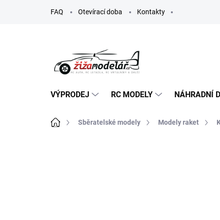
Přejít
FAQ
Otevírací doba
Kontakty
na
obsah
VÝPRODEJ
RC MODELY
NÁHRADNÍ D
Domů
Sběratelské modely
Modely raket
K
ZNAČKA:
KLIMA
TIP