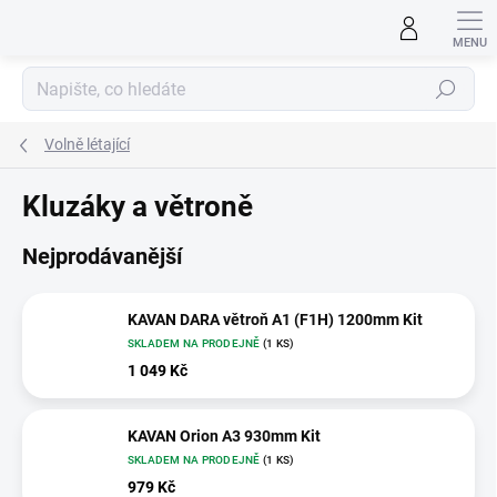
Přejít
na
obsah
Hledat
Volně létající
Kluzáky a větroně
Nejprodávanější
KAVAN DARA větroň A1 (F1H) 1200mm Kit
SKLADEM NA PRODEJNĚ
(1 KS)
1 049 Kč
KAVAN Orion A3 930mm Kit
SKLADEM NA PRODEJNĚ
(1 KS)
979 Kč