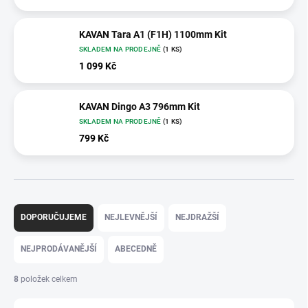
KAVAN Tara A1 (F1H) 1100mm Kit
SKLADEM NA PRODEJNĚ
(1 KS)
1 099 Kč
KAVAN Dingo A3 796mm Kit
SKLADEM NA PRODEJNĚ
(1 KS)
799 Kč
Ř
a
DOPORUČUJEME
NEJLEVNĚJŠÍ
NEJDRAŽŠÍ
z
e
NEJPRODÁVANĚJŠÍ
ABECEDNĚ
n
í
8
položek celkem
p
r