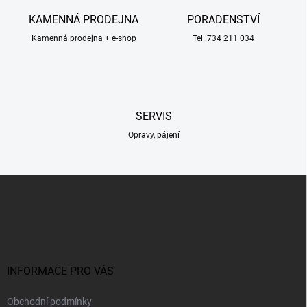
a
c
KAMENNÁ PRODEJNA
PORADENSTVÍ
í
Kamenná prodejna + e-shop
p
Tel.:734 211 034
r
v
k
y
v
SERVIS
ý
p
Opravy, pájení
i
s
u
Z
á
p
a
t
í
INFORMACE PRO VÁS
Obchodní podmínky