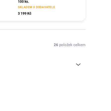
100 ks.
SKLADEM U DODAVATELE
3 199 Kč
26
položek celkem
2RA1220