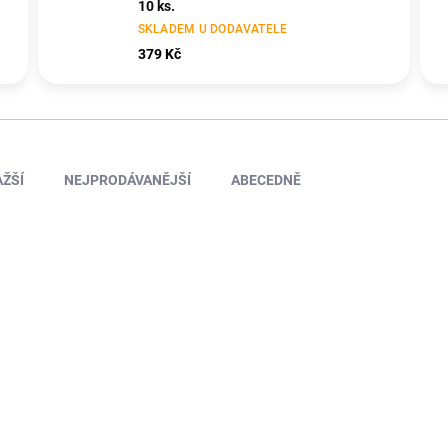
10 ks.
SKLADEM U DODAVATELE
379 Kč
ŽŠÍ
NEJPRODÁVANĚJŠÍ
ABECEDNĚ
TIP
KAV50.22180