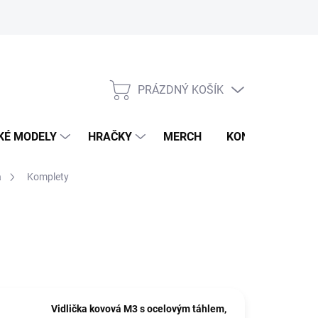
PRÁZDNÝ KOŠÍK
NÁKUPNÍ
KOŠÍK
KÉ MODELY
HRAČKY
MERCH
KONTAKTY
a
Komplety
Vidlička kovová M3 s ocelovým táhlem,