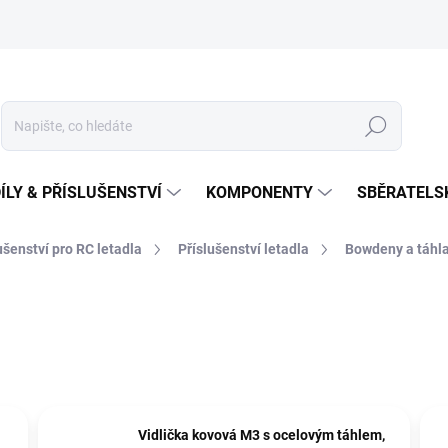
Hledat
ÍLY & PŘÍSLUŠENSTVÍ
KOMPONENTY
SBĚRATELS
lušenství pro RC letadla
Příslušenství letadla
Bowdeny a táhl
Vidlička kovová M3 s ocelovým táhlem,