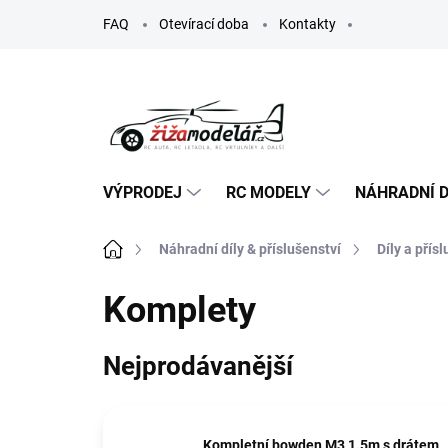
Přejít
FAQ
Otevírací doba
Kontakty
na
obsah
VÝPRODEJ
RC MODELY
NÁHRADNÍ D
Domů
Náhradní díly & příslušenství
Díly a přís
Komplety
Nejprodávanější
Kompletní bowden M3 1.5m s drátem