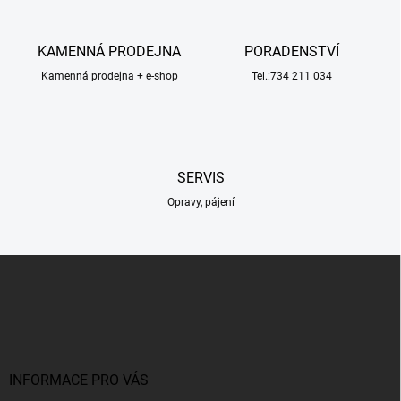
d
a
c
KAMENNÁ PRODEJNA
PORADENSTVÍ
í
Kamenná prodejna + e-shop
p
Tel.:734 211 034
r
v
k
y
v
SERVIS
ý
p
Opravy, pájení
i
s
u
Z
á
p
a
t
í
INFORMACE PRO VÁS