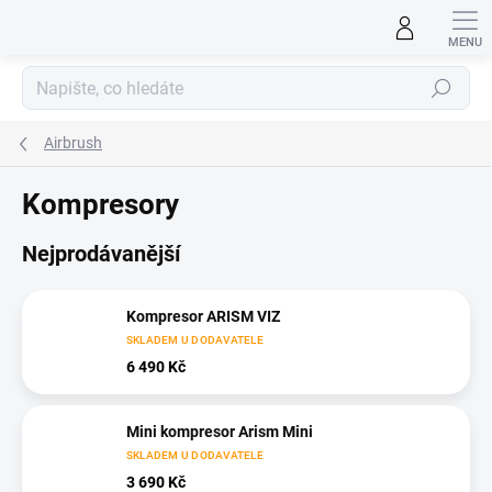
Přejít
na
obsah
Hledat
Airbrush
Kompresory
Nejprodávanější
Kompresor ARISM VIZ
SKLADEM U DODAVATELE
6 490 Kč
Mini kompresor Arism Mini
SKLADEM U DODAVATELE
3 690 Kč