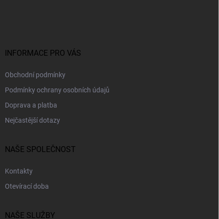
á
p
a
t
í
INFORMACE PRO VÁS
Obchodní podmínky
Podmínky ochrany osobních údajů
Doprava a platba
Nejčastější dotazy
NAŠE SPOLEČNOST
Kontakty
Otevírací doba
NAŠE SLUŽBY