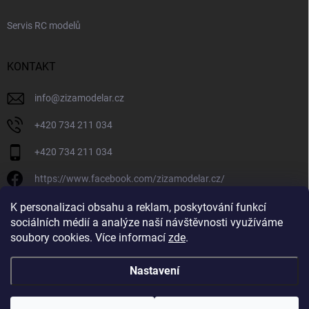
Servis RC modelů
KONTAKT
info
@
zizamodelar.cz
+420 734 211 034
+420 734 211 034
https://www.facebook.com/zizamodelar.cz/
/zizamodelar.cz/
K personalizaci obsahu a reklam, poskytování funkcí
sociálních médií a analýze naší návštěvnosti využíváme
+420 734 211 034
soubory cookies. Více informací
zde
.
Nastavení
Copyright 2026
Žiža Modelář
. Všechna práva vyhrazena.
Upravit nastavení