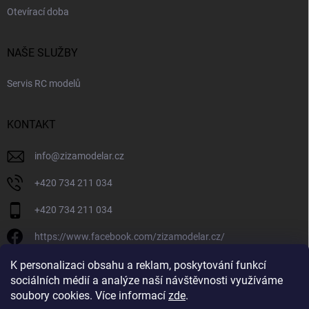
Otevírací doba
NAŠE SLUŽBY
Servis RC modelů
KONTAKT
info
@
zizamodelar.cz
+420 734 211 034
+420 734 211 034
https://www.facebook.com/zizamodelar.cz/
/zizamodelar.cz/
K personalizaci obsahu a reklam, poskytování funkcí
sociálních médií a analýze naší návštěvnosti využíváme
+420 734 211 034
soubory cookies. Více informací
zde
.