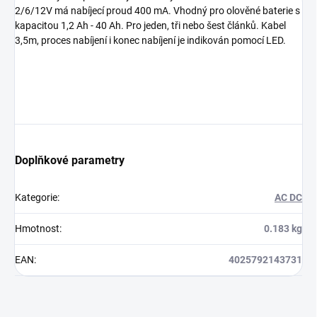
2/6/12V má nabíjecí proud 400 mA. Vhodný pro olověné baterie s
kapacitou 1,2 Ah - 40 Ah. Pro jeden, tři nebo šest článků. Kabel
3,5m, proces nabíjení i konec nabíjení je indikován pomocí LED.
Doplňkové parametry
Kategorie
:
AC DC
Hmotnost
:
0.183 kg
EAN
:
4025792143731