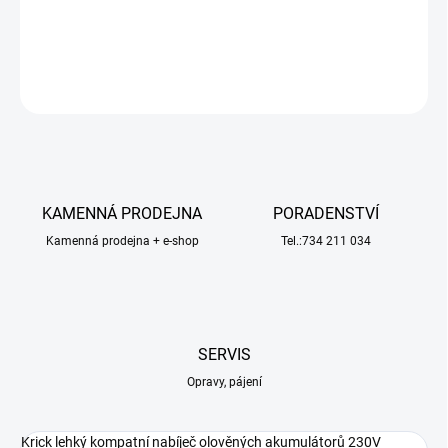
3,5m, proces nabíjení i konec nabíjení je indikován pomocí LED.
DETAILNÍ INFORMACE
ZEPTAT SE
HLÍDAT
KAMENNÁ PRODEJNA
PORADENSTVÍ
Kamenná prodejna + e-shop
Tel.:734 211 034
SERVIS
Opravy, pájení
Krick lehký kompatní nabíječ olověných akumulátorů 230V