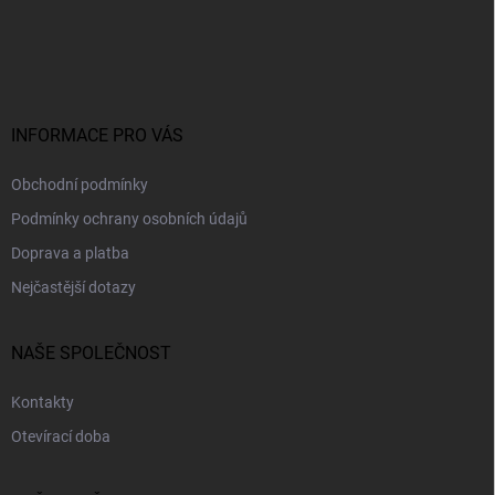
á
p
a
t
í
INFORMACE PRO VÁS
Obchodní podmínky
Podmínky ochrany osobních údajů
Doprava a platba
Nejčastější dotazy
NAŠE SPOLEČNOST
Kontakty
Otevírací doba