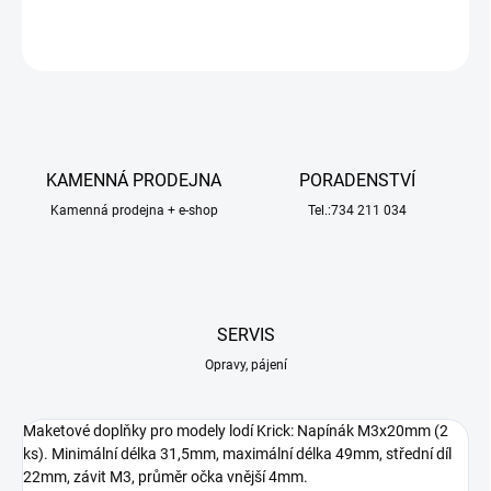
ZEPTAT SE
HLÍDAT
KAMENNÁ PRODEJNA
PORADENSTVÍ
Kamenná prodejna + e-shop
Tel.:734 211 034
SERVIS
Opravy, pájení
Maketové doplňky pro modely lodí Krick: Napínák M3x20mm (2
ks). Minimální délka 31,5mm, maximální délka 49mm, střední díl
22mm, závit M3, průměr očka vnější 4mm.