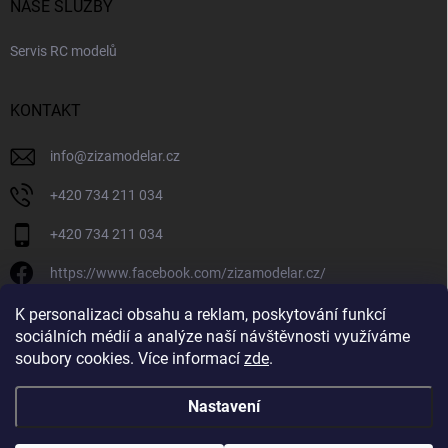
NAŠE SLUŽBY
Servis RC modelů
KONTAKT
info
@
zizamodelar.cz
+420 734 211 034
+420 734 211 034
https://www.facebook.com/zizamodelar.cz/
/zizamodelar.cz/
K personalizaci obsahu a reklam, poskytování funkcí
sociálních médií a analýze naší návštěvnosti využíváme
+420 734 211 034
soubory cookies. Více informací
zde
.
Nastavení
Copyright 2026
Žiža Modelář
. Všechna práva vyhrazena.
Upravit nastavení