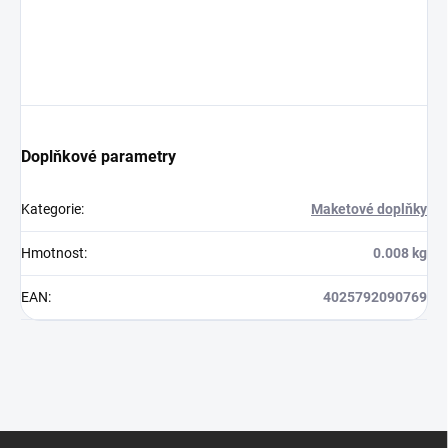
Doplňkové parametry
Kategorie
:
Maketové doplňky
Hmotnost
:
0.008 kg
EAN
:
4025792090769
Z