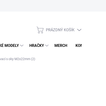
PRÁZDNÝ KOŠÍK
NÁKUPNÍ
KOŠÍK
KÉ MODELY
HRAČKY
MERCH
KONTAKTY
ovací s oky M2x22mm (2)