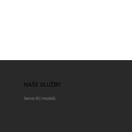
NAŠE SLUŽBY
Servis RC modelů