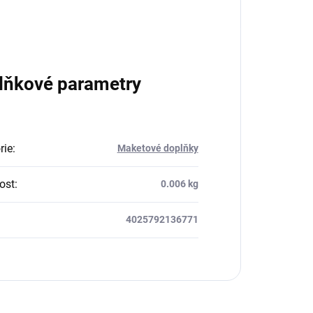
lňkové parametry
rie
:
Maketové doplňky
ost
:
0.006 kg
4025792136771