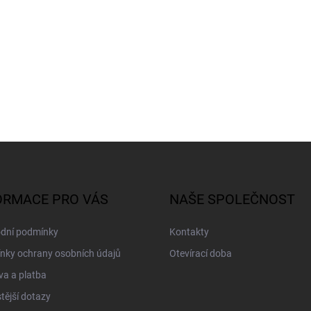
ORMACE PRO VÁS
NAŠE SPOLEČNOST
dní podmínky
Kontakty
nky ochrany osobních údajů
Otevírací doba
a a platba
tější dotazy