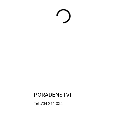
−
+
Doporučené příslušenství pro
M2x22mm (2 ks)
DETAILNÍ INFORMACE
PORADENSTVÍ
Tel.:734 211 034