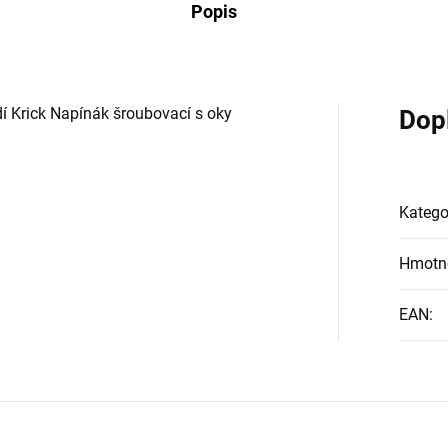
Popis
í Krick Napínák šroubovací s oky
Dop
Katego
Hmotn
EAN
: