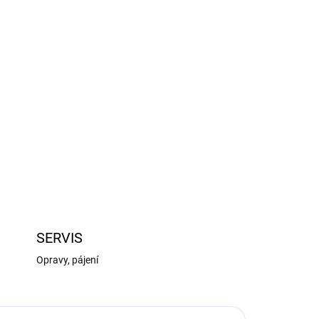
Přidat do košíku
 makety lodí Krick Napínák šroubovací s oky
ZEPTAT SE
HLÍDAT
SERVIS
Opravy, pájení