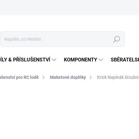
Hledat
ÍLY & PŘÍSLUŠENSTVÍ
KOMPONENTY
SBĚRATELS
lušenství pro RC lodě
Maketové doplňky
Krick Napínák šroub
189 Kč
Měrná
NA OBJEDNÁNÍ
cena: