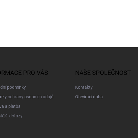
ORMACE PRO VÁS
NAŠE SPOLEČNOST
dní podmínky
Kontakty
nky ochrany osobních údajů
Otevírací doba
a a platba
tější dotazy