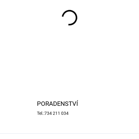
−
+
Mosazné napínáky s oky M3x1
lze zasunout čep pro nastave
M3, délka středové části 16
max. 36mm, průměr očka 4
DETAILNÍ INFORMACE
PORADENSTVÍ
Tel.:734 211 034