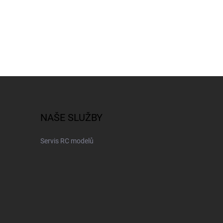
NAŠE SLUŽBY
Servis RC modelů