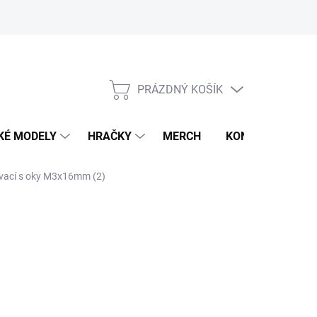
PRÁZDNÝ KOŠÍK
NÁKUPNÍ
KOŠÍK
KÉ MODELY
HRAČKY
MERCH
KONTAKTY
ovací s oky M3x16mm (2)