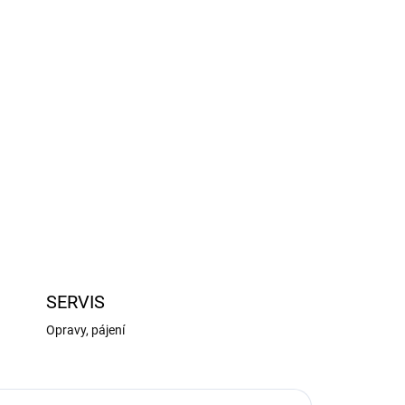
Přidat do košíku
6mm (2 ks). Střední část má otvor, do kterého
ní. Levý/pravý závit mění délku napínáku. Závit
mm, celková délka min. 24mm, celková délka
mm.
ZEPTAT SE
HLÍDAT
SERVIS
Opravy, pájení