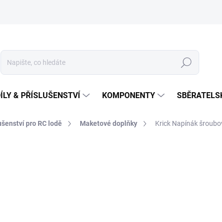
Hledat
ÍLY & PŘÍSLUŠENSTVÍ
KOMPONENTY
SBĚRATELS
lušenství pro RC lodě
Maketové doplňky
Krick Napínák šroub
189 Kč
Měrná
NA OBJEDNÁNÍ
cena: