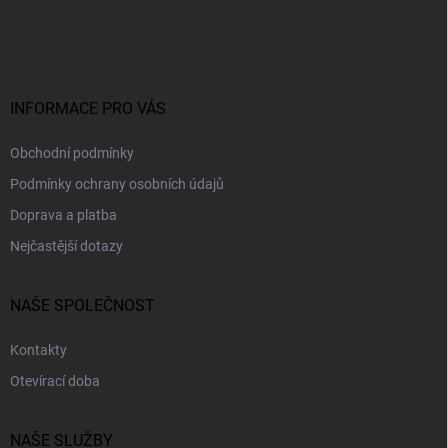
á
p
a
t
í
INFORMACE PRO VÁS
Obchodní podmínky
Podmínky ochrany osobních údajů
Doprava a platba
Nejčastější dotazy
NAŠE SPOLEČNOST
Kontakty
Otevírací doba
NAŠE SLUŽBY