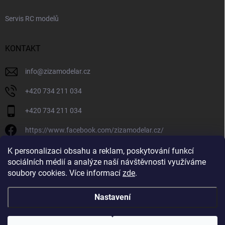
Servis RC modelů
KONTAKT
info
@
zizamodelar.cz
+420 734 211 034
+420 734 211 034
https://www.facebook.com/zizamodelar.cz/
/zizamodelar.cz/
K personalizaci obsahu a reklam, poskytování funkcí
sociálních médií a analýze naší návštěvnosti využíváme
+420 734 211 034
soubory cookies. Více informací
zde
.
Nastavení
Copyright 2026
Žiža Modelář
. Všechna práva vyhrazena.
Upravit nastavení