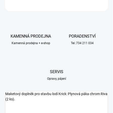
ZEPTAT SE
HLÍDAT
KAMENNÁ PRODEJNA
PORADENSTVÍ
Kamenná prodejna + e-shop
Tel.:734 211 034
SERVIS
Opravy, pájení
Maketový doplněk pro stavbu lodí Krick: Plynová páka chrom Riva
(2 ks).