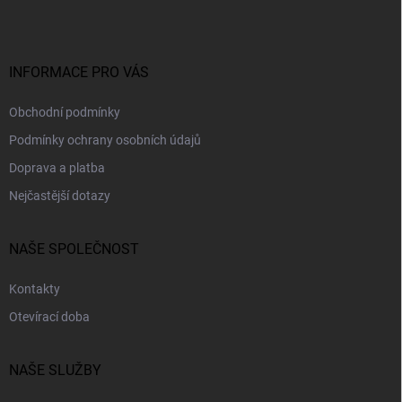
a
t
í
INFORMACE PRO VÁS
Obchodní podmínky
Podmínky ochrany osobních údajů
Doprava a platba
Nejčastější dotazy
NAŠE SPOLEČNOST
Kontakty
Otevírací doba
NAŠE SLUŽBY