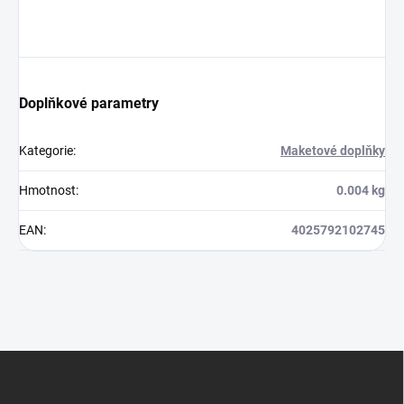
Doplňkové parametry
Kategorie
:
Maketové doplňky
Hmotnost
:
0.004 kg
EAN
:
4025792102745
Z
á
p