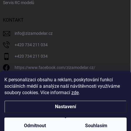
Servis RC modelů
KONTAKT
info
@
zizamodelar.cz
+420 734 211 034
+420 734 211 034
https://www.facebook.com/zizamodelar.cz/
/zizamodelar.cz/
K personalizaci obsahu a reklam, poskytování funkcí
sociálních médií a analýze naší návštěvnosti využíváme
+420 734 211 034
soubory cookies. Více informací
zde
.
Nastavení
Copyright 2026
Žiža Modelář
. Všechna práva vyhrazena.
Upravit nastavení
cookies
Odmítnout
Souhlasím