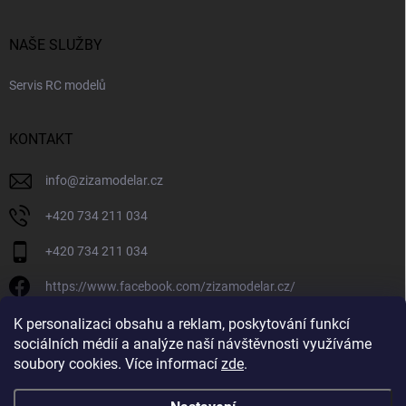
NAŠE SLUŽBY
Servis RC modelů
KONTAKT
info
@
zizamodelar.cz
+420 734 211 034
+420 734 211 034
https://www.facebook.com/zizamodelar.cz/
/zizamodelar.cz/
K personalizaci obsahu a reklam, poskytování funkcí
sociálních médií a analýze naší návštěvnosti využíváme
+420 734 211 034
soubory cookies. Více informací
zde
.