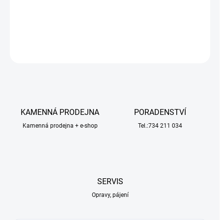
2x245x745mm 3/4-vrstvá.
DETAILNÍ INFORMACE
ZEPTAT SE
HLÍDAT
KAMENNÁ PRODEJNA
PORADENSTVÍ
Kamenná prodejna + e-shop
Tel.:734 211 034
SERVIS
Opravy, pájení