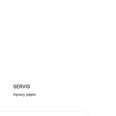
Přidat do košíku
měry 20x30mm (2 ks v balení) je vytištěna na
ZEPTAT SE
HLÍDAT
SERVIS
Opravy, pájení