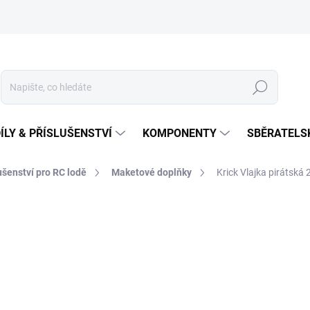
Hledat
ÍLY & PŘÍSLUŠENSTVÍ
KOMPONENTY
SBĚRATELS
lušenství pro RC lodě
Maketové doplňky
Krick Vlajka pirátsk
229 Kč
Měrná
NA OBJEDNÁNÍ
cena: