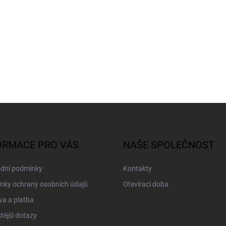
ORMACE PRO VÁS
NAŠE SPOLEČNOST
dní podmínky
Kontakty
nky ochrany osobních údajů
Otevírací doba
a a platba
tější dotazy