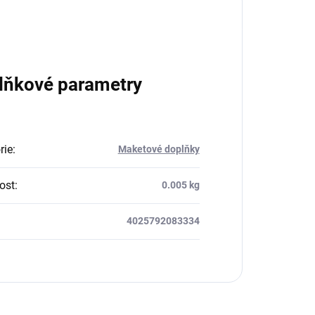
lňkové parametry
rie
:
Maketové doplňky
ost
:
0.005 kg
4025792083334