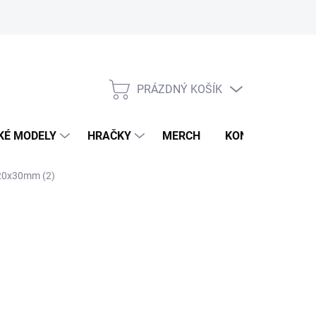
PRÁZDNÝ KOŠÍK
NÁKUPNÍ
KOŠÍK
KÉ MODELY
HRAČKY
MERCH
KONTAKTY
á 20x30mm (2)