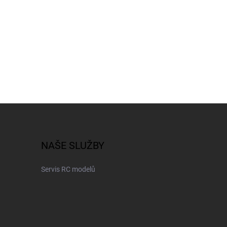
NAŠE SLUŽBY
Servis RC modelů