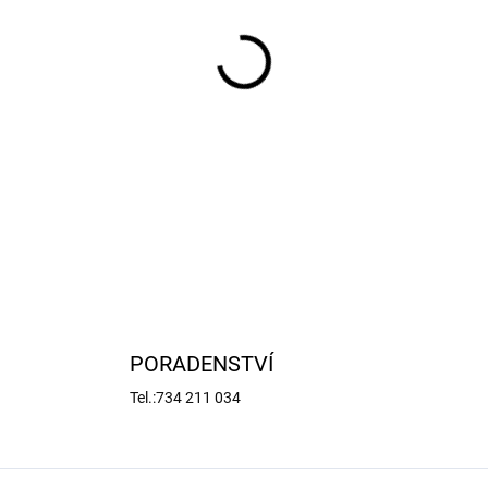
−
+
Krick Vlajka pirátská má roz
plátno.
DETAILNÍ INFORMACE
PORADENSTVÍ
Tel.:734 211 034