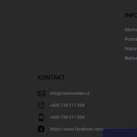
p
a
INF
t
í
Obcho
Podmí
Doprav
Nejčas
KONTAKT
info
@
zizamodelar.cz
+420 734 211 034
+420 734 211 034
https://www.facebook.com/zizamodelar.cz/