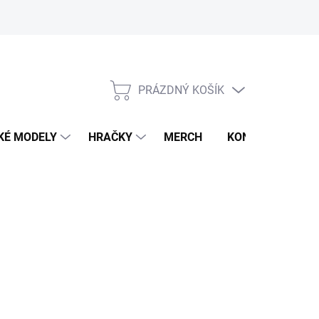
PRÁZDNÝ KOŠÍK
NÁKUPNÍ
KOŠÍK
KÉ MODELY
HRAČKY
MERCH
KONTAKTY