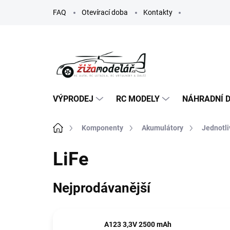
Přejít
FAQ
Otevírací doba
Kontakty
na
obsah
VÝPRODEJ
RC MODELY
NÁHRADNÍ D
Domů
Komponenty
Akumulátory
Jednotli
LiFe
Nejprodávanější
A123 3,3V 2500 mAh