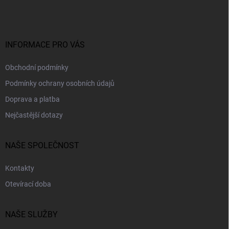
p
a
t
í
INFORMACE PRO VÁS
Obchodní podmínky
Podmínky ochrany osobních údajů
Doprava a platba
Nejčastější dotazy
NAŠE SPOLEČNOST
Kontakty
Otevírací doba
NAŠE SLUŽBY