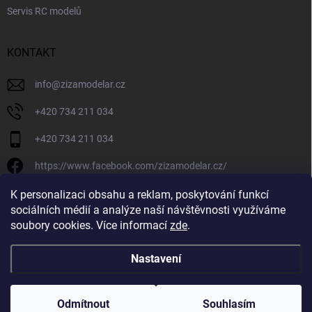
Servis RC modelů
KONTAKT
info
@
zizamodelar.cz
+420 734 211 034
+420 734 211 034
https://www.facebook.com/zizamodelar.cz/
/zizamodelar.cz/
K personalizaci obsahu a reklam, poskytování funkcí
sociálních médií a analýze naší návštěvnosti využíváme
+420 734 211 034
soubory cookies. Více informací
zde
.
Nastavení
Copyright 2026
Žiža Modelář
. Všechna práva vyhrazena.
Upravit nastavení
cookies
Odmítnout
Souhlasím