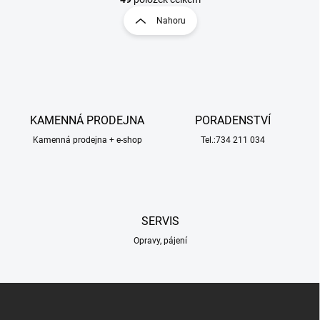
t
l
r
Nahoru
á
á
d
n
a
k
c
o
í
p
v
r
á
v
KAMENNÁ PRODEJNA
PORADENSTVÍ
n
k
í
Kamenná prodejna + e-shop
Tel.:734 211 034
y
v
ý
p
i
s
SERVIS
u
Opravy, pájení
Z
á