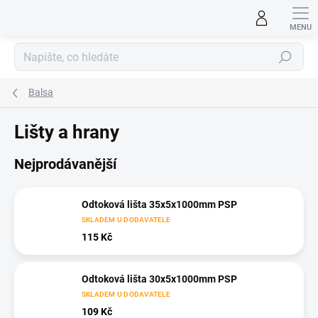
Přejít
na
obsah
Hledat
Balsa
Lišty a hrany
Nejprodávanější
Odtoková lišta 35x5x1000mm PSP
SKLADEM U DODAVATELE
115 Kč
Odtoková lišta 30x5x1000mm PSP
SKLADEM U DODAVATELE
109 Kč