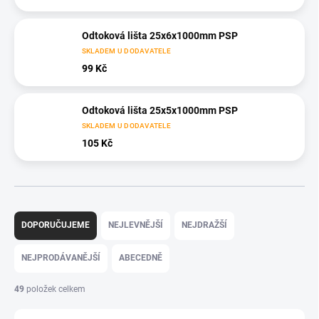
Odtoková lišta 25x6x1000mm PSP
SKLADEM U DODAVATELE
99 Kč
Odtoková lišta 25x5x1000mm PSP
SKLADEM U DODAVATELE
105 Kč
Ř
a
DOPORUČUJEME
NEJLEVNĚJŠÍ
NEJDRAŽŠÍ
z
e
NEJPRODÁVANĚJŠÍ
ABECEDNĚ
n
í
49
položek celkem
p
r