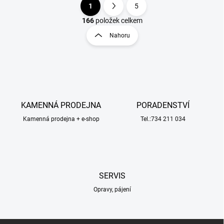
1
5
O
S
v
t
166
položek celkem
l
r
Nahoru
á
á
d
n
a
k
c
o
í
p
v
r
á
v
KAMENNÁ PRODEJNA
PORADENSTVÍ
n
k
í
Kamenná prodejna + e-shop
Tel.:734 211 034
y
v
ý
p
i
s
SERVIS
u
Opravy, pájení
Z