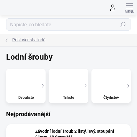
Přejít
na
obsah
Hledat
Příslušenství lodě
Lodní šrouby
Dvoulisté
Třílisté
Čtyřlisté+
Nejprodávanější
Závodní lodní šroub 2 listý, levý, stoupání