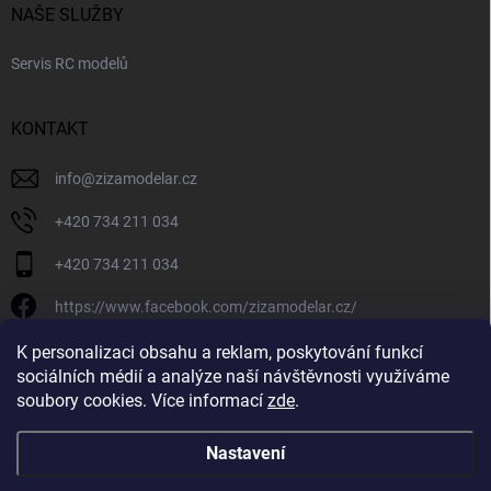
NAŠE SLUŽBY
Servis RC modelů
KONTAKT
info
@
zizamodelar.cz
+420 734 211 034
+420 734 211 034
https://www.facebook.com/zizamodelar.cz/
/zizamodelar.cz/
K personalizaci obsahu a reklam, poskytování funkcí
sociálních médií a analýze naší návštěvnosti využíváme
+420 734 211 034
soubory cookies. Více informací
zde
.
Nastavení