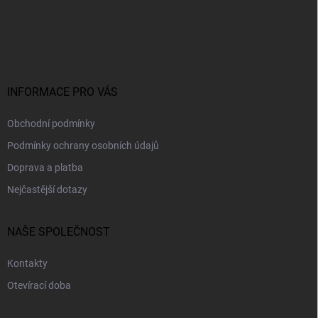
á
p
a
t
í
INFORMACE PRO VÁS
Obchodní podmínky
Podmínky ochrany osobních údajů
Doprava a platba
Nejčastější dotazy
NAŠE SPOLEČNOST
Kontakty
Otevírací doba