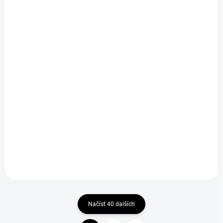
SKLADEM U DODAVATELE
SKLADEM U DODAVATELE
Lodní šroub 5 listý,
Lodní šroub 50SR/M4
40mm pravý
G/F 2L
119 Kč
52 Kč
Do košíku
Do košíku
Dvoulistý levotočivý lodní
šroub 50mm pro montáž pod
loď, stoupání 15 stupňů, plast
plněný skelnými vlákny, závit
M4.
Načíst 40 dalších