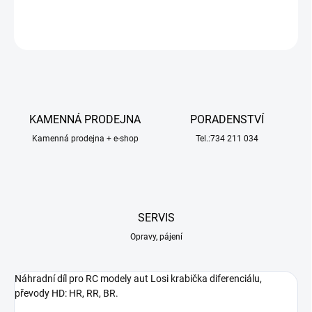
ZEPTAT SE
HLÍDAT
KAMENNÁ PRODEJNA
PORADENSTVÍ
Kamenná prodejna + e-shop
Tel.:734 211 034
SERVIS
Opravy, pájení
Náhradní díl pro RC modely aut Losi krabička diferenciálu,
převody HD: HR, RR, BR.