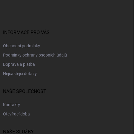
á
p
a
t
í
INFORMACE PRO VÁS
Obchodní podmínky
Podmínky ochrany osobních údajů
Doprava a platba
Nejčastější dotazy
NAŠE SPOLEČNOST
Kontakty
Otevírací doba
NAŠE SLUŽBY