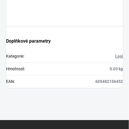
Doplňkové parametry
Kategorie
:
Losi
Hmotnost
:
0.03 kg
EAN
:
605482156452
Z