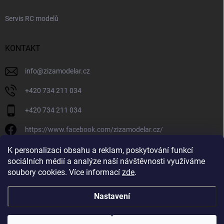
Servis RC modelů
KONTAKT
info
@
zizamodelar.cz
+420 734 211 034
+420 734 211 034
https://www.facebook.com/zizamodelar.cz/
/zizamodelar.cz/
K personalizaci obsahu a reklam, poskytování funkcí
sociálních médií a analýze naší návštěvnosti využíváme
+420 734 211 034
soubory cookies. Více informací
zde
.
Nastavení
Copyright 2026
Žiža Modelář
. Všechna práva vyhrazena.
Upravit nastavení