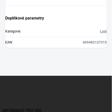
Doplňkové parametry
Kategorie
:
Losi
EAN
:
605482127315
Z
á
p
a
t
í
INFORMACE PRO VÁS