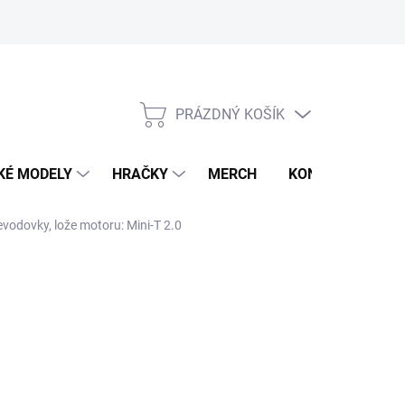
PRÁZDNÝ KOŠÍK
NÁKUPNÍ
KOŠÍK
KÉ MODELY
HRAČKY
MERCH
KONTAKTY
evodovky, lože motoru: Mini-T 2.0