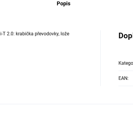
Popis
-T 2.0: krabička převodovky, lože
Dop
Katego
EAN
: