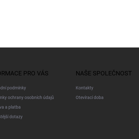
ORMACE PRO VÁS
NAŠE SPOLEČNOST
dní podmínky
Kontakty
nky ochrany osobních údajů
Otevírací doba
a a platba
tější dotazy