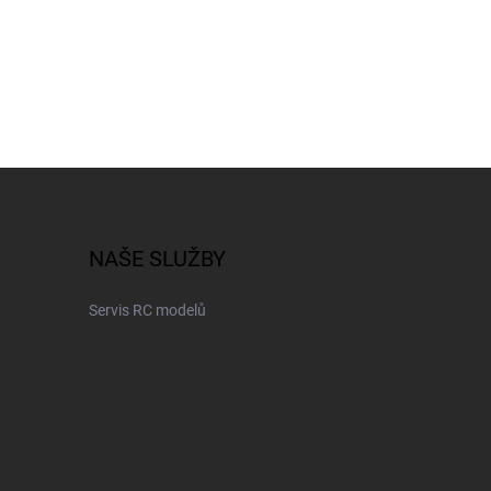
NAŠE SLUŽBY
Servis RC modelů