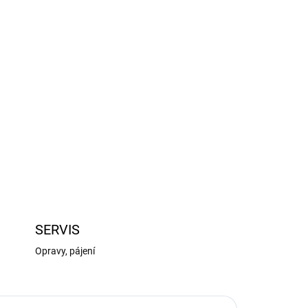
Přidat do košíku
ut Losi Mini-T 2.0: krabička převodovky, lože
ZEPTAT SE
HLÍDAT
SERVIS
Opravy, pájení