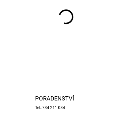
−
+
Náhradní díl pro RC modely a
motoru.
DETAILNÍ INFORMACE
PORADENSTVÍ
Tel.:734 211 034