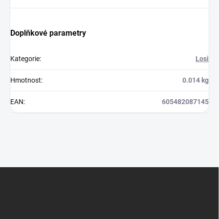
Doplňkové parametry
Kategorie
:
Losi
Hmotnost
:
0.014 kg
EAN
:
605482087145
Z
á
p
a
t