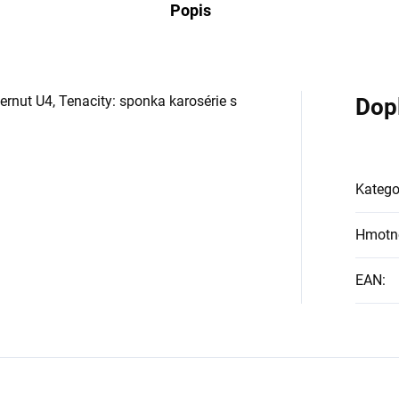
Popis
ernut U4, Tenacity: sponka karosérie s
Dop
Katego
Hmotn
EAN
: