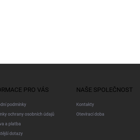
ORMACE PRO VÁS
NAŠE SPOLEČNOST
dní podmínky
Kontakty
nky ochrany osobních údajů
Otevírací doba
a a platba
tější dotazy