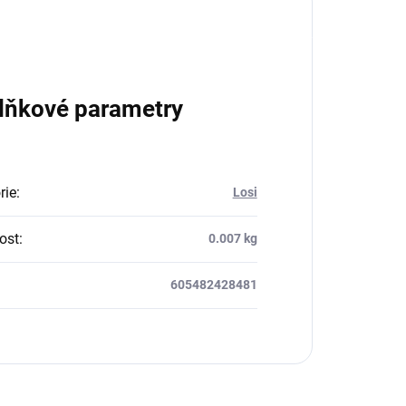
lňkové parametry
rie
:
Losi
ost
:
0.007 kg
605482428481