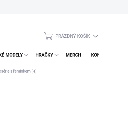
PRÁZDNÝ KOŠÍK
NÁKUPNÍ
KOŠÍK
KÉ MODELY
HRAČKY
MERCH
KONTAKTY
osérie s řemínkem (4)
026