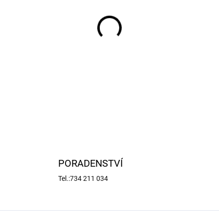
−
+
Náhradní díl pro RC modely a
s řemínkem (4 ks).
DETAILNÍ INFORMACE
PORADENSTVÍ
Tel.:734 211 034