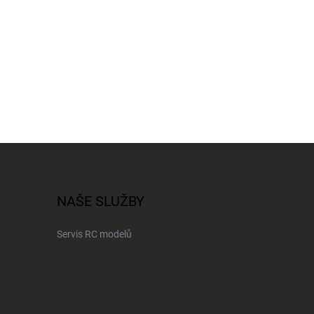
NAŠE SLUŽBY
Servis RC modelů