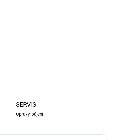
Přidat do košíku
ut Losi Lasernut U4, Tenacity: sponka karosérie
ZEPTAT SE
HLÍDAT
SERVIS
Opravy, pájení