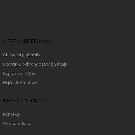
Z
á
p
a
t
í
INFORMACE PRO VÁS
Obchodní podmínky
Podmínky ochrany osobních údajů
Doprava a platba
Nejčastější dotazy
NAŠE SPOLEČNOST
Kontakty
Otevírací doba