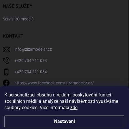
NAŠE SLUŽBY
Servis RC modelů
KONTAKT
info
@
zizamodelar.cz
+420 734 211 034
+420 734 211 034
https://www.facebook.com/zizamodelar.cz/
/zizamodelar.cz/
K personalizaci obsahu a reklam, poskytování funkcí
sociálních médií a analýze naší návštěvnosti využíváme
+420 734 211 034
soubory cookies. Více informací
zde
.
Nastavení