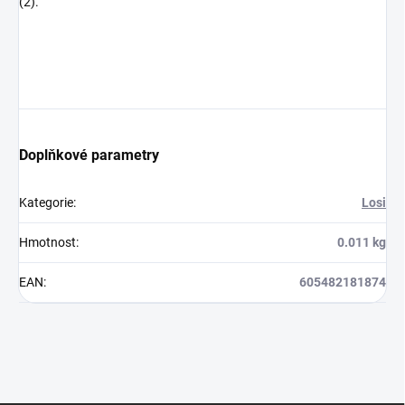
(2).
Doplňkové parametry
Kategorie
:
Losi
Hmotnost
:
0.011 kg
EAN
:
605482181874