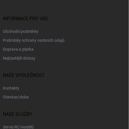
a
t
í
INFORMACE PRO VÁS
Obchodní podmínky
Podmínky ochrany osobních údajů
Doprava a platba
Nejčastější dotazy
NAŠE SPOLEČNOST
Kontakty
Otevírací doba
NAŠE SLUŽBY
Servis RC modelů