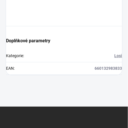
Doplňkové parametry
Kategorie
:
Losi
EAN
:
660132983833
Z
á
p