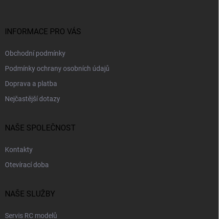
a
t
í
INFORMACE PRO VÁS
Obchodní podmínky
Podmínky ochrany osobních údajů
Doprava a platba
Nejčastější dotazy
NAŠE SPOLEČNOST
Kontakty
Otevírací doba
NAŠE SLUŽBY
Servis RC modelů