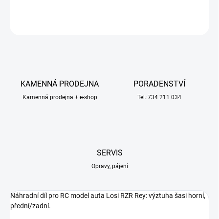
ZEPTAT SE
HLÍDAT
KAMENNÁ PRODEJNA
PORADENSTVÍ
Kamenná prodejna + e-shop
Tel.:734 211 034
SERVIS
Opravy, pájení
Náhradní díl pro RC model auta Losi RZR Rey: výztuha šasi horní,
přední/zadní.