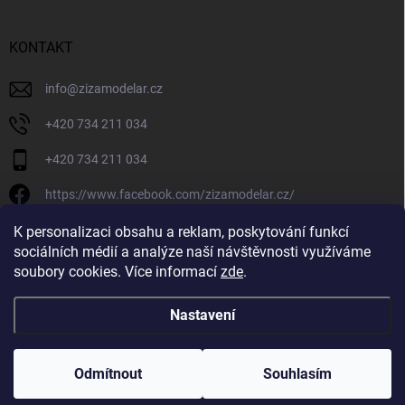
KONTAKT
info
@
zizamodelar.cz
+420 734 211 034
+420 734 211 034
https://www.facebook.com/zizamodelar.cz/
/zizamodelar.cz/
K personalizaci obsahu a reklam, poskytování funkcí
sociálních médií a analýze naší návštěvnosti využíváme
+420 734 211 034
soubory cookies. Více informací
zde
.
Nastavení
Copyright 2026
Žiža Modelář
. Všechna práva vyhrazena.
Upravit nastavení
cookies
Odmítnout
Souhlasím
Vytvořil Shoptet