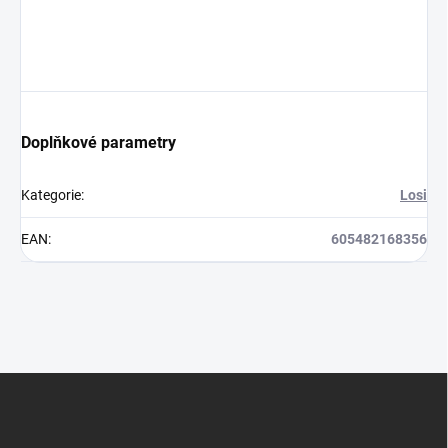
Doplňkové parametry
Kategorie
:
Losi
EAN
:
605482168356
Z
á
p