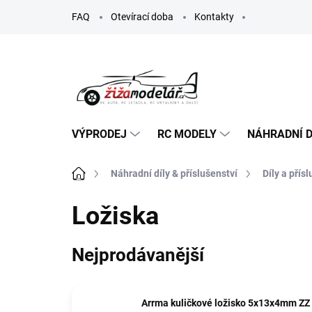
Přejít
FAQ
Otevírací doba
Kontakty
na
obsah
VÝPRODEJ
RC MODELY
NÁHRADNÍ D
Domů
Náhradní díly & příslušenství
Díly a přís
Ložiska
Nejprodávanější
Arrma kuličkové ložisko 5x13x4mm ZZ