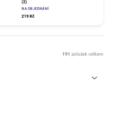
(2)
NA OBJEDNÁNÍ
219 Kč
191
položek celkem
TIP
GF-0550-012