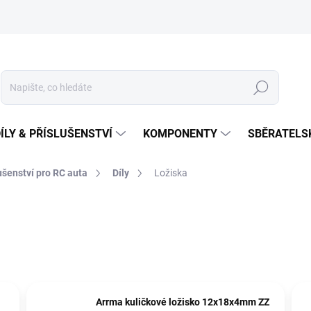
Hledat
ÍLY & PŘÍSLUŠENSTVÍ
KOMPONENTY
SBĚRATELS
lušenství pro RC auta
Díly
Ložiska
Arrma kuličkové ložisko 12x18x4mm ZZ