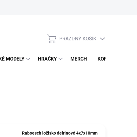
PRÁZDNÝ KOŠÍK
NÁKUPNÍ
KOŠÍK
KÉ MODELY
HRAČKY
MERCH
KONTAKTY
Raboesch ložisko delrinové 4x7x10mm