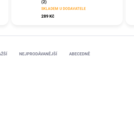
(2)
SKLADEM U DODAVATELE
289 Kč
ŽŠÍ
NEJPRODÁVANĚJŠÍ
ABECEDNĚ
TIP
GF-0570-001