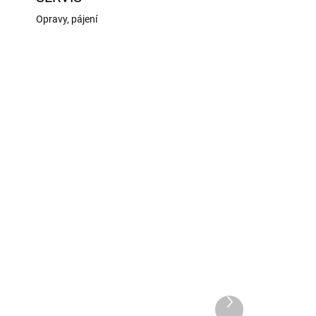
Opravy, pájení
8163
KR-808164
NÁNÍ
NA OBJEDNÁNÍ
Mantua Model hrot pro
ro
minisoustruh 12V
Další
989 Kč
produkt