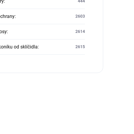
ry
:
444
ochrany
:
2603
osy
:
2614
oníku od sklíčidla
:
2615