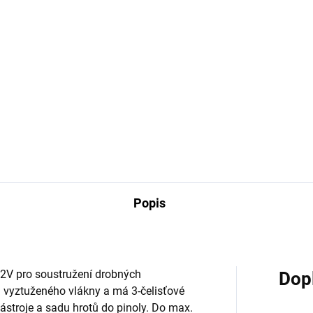
9 Kč
1 439 Kč
Do košíku
Do košíku
oručené příslušenství pro
Doporučené příslušenství pro
tua Model Elektrický
Mantua Model Elektrický
isoustruh 12V: Ozubený
minisoustruh 12V: Tříčelisťov
ínek.
sklíčidlo.
Popis
12V pro soustružení drobných
Dop
u vyztuženého vlákny a má 3-čelisťové
ástroje a sadu hrotů do pinoly. Do max.