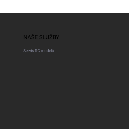
NAŠE SLUŽBY
Servis RC modelů