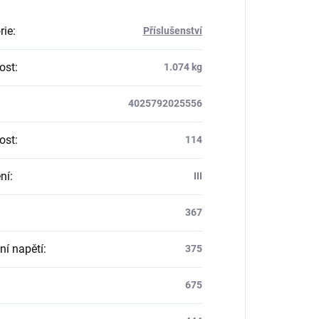
rie
:
Příslušenství
ost
:
1.074 kg
4025792025556
ost
:
114
ní
:
III
367
ní napětí
:
375
675