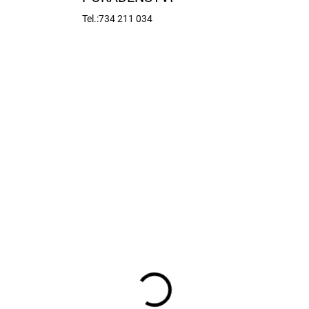
Tel.:734 211 034
KR-808162
KR-80
NA OBJEDNÁNÍ
NA OBJED
ntua Model Ozubený
Mantua Model
mínek pro
Tříčelisťové sklíčidlo p
nisoustruh 12V
minisoustruh 12V