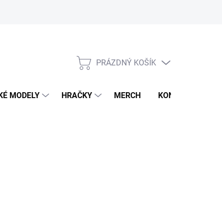
PRÁZDNÝ KOŠÍK
NÁKUPNÍ
KOŠÍK
KÉ MODELY
HRAČKY
MERCH
KONTAKTY
026