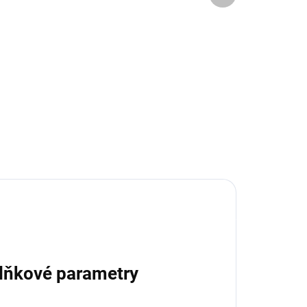
Do košíku
Mantua Model náhradní hrot pro
elektrický minisoustruh na 12V.
é
lňkové parametry