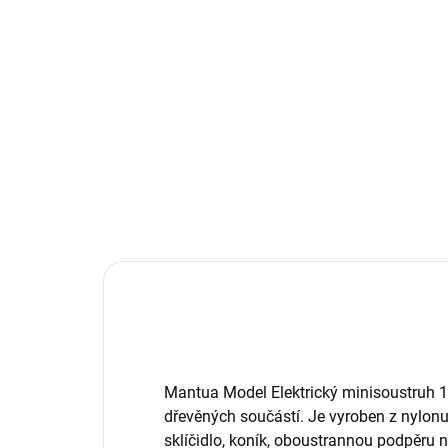
339 Kč
35
Do košíku
Doporučené příslušenství pro
Dop
Mantua Model Elektrický
Man
minisoustruh 12V: Sada
min
centrovacích pouzder.
řem
Mantua Model Elektrický minisoustruh 
dřevěných součástí. Je vyroben z nylon
sklíčidlo, koník, oboustrannou podpěru n