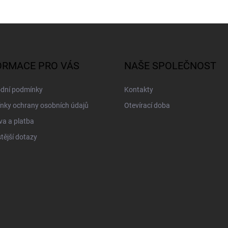
ORMACE PRO VÁS
NAŠE SPOLEČNOST
dní podmínky
Kontakty
nky ochrany osobních údajů
Otevírací doba
a a platba
tější dotazy