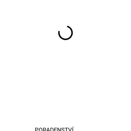
−
+
Mantua Model Elektrický min
dřevěných součástí. Je vyro
sklíčidlo, koník, oboustrann
max. Ø12mm. Doporučen Man
DETAILNÍ INFORMACE
PORADENSTVÍ