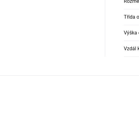
Rozmě
Třída 
Výška 
Vzdál k