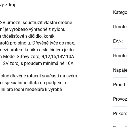
ý zdroj
Katego
2V umožní soustružit vlastní drobné
Hmotn
ení je vyrobeno výhradně z nylonu
říčelisťové sklíčidlo, koník,
EAN
:
rotů pro pinolu. Dřevěné tyče do max.
mezi hrotem koníku a sklíčidlem je do
Hmotn
 Model Síťový zdroj 9,12,15,18V 10A
ný 12V zdroj s proudem minimálně 10A.
Napáje
ovolné dřevěné rotační součásti na svém
í speciálního dláta na podpěře a
Proud
:
ní pro lodní modeláře k výrobě
Provoz
Příkon
: