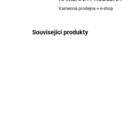
Kamenná prodejna + e-shop
Související produkty
KR-808161
NA OBJEDNÁNÍ
Mantua Model Sada
Ma
centrovacích pouzder pro
ře
minisoustruh 12V
mi