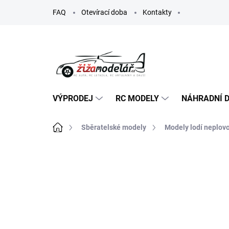
Přejít
FAQ
Otevírací doba
Kontakty
na
obsah
VÝPRODEJ
RC MODELY
NÁHRADNÍ D
Domů
Sběratelské modely
Modely lodí neplov
ZNAČKA:
MANTUA MODEL