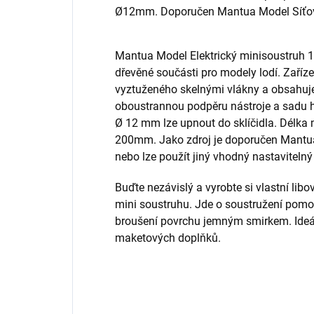
Ø12mm. Doporučen Mantua Model Síťov
Mantua Model Elektrický minisoustruh 1
dřevěné součásti pro modely lodí. Zaříz
vyztuženého skelnými vlákny a obsahuje t
oboustrannou podpěru nástroje a sadu h
Ø 12 mm lze upnout do sklíčidla. Délka 
200mm. Jako zdroj je doporučen Mantua
nebo lze použít jiný vhodný nastavitel
Buďte nezávislý a vyrobte si vlastní lib
mini soustruhu. Jde o soustružení pomoc
broušení povrchu jemným smirkem. Ideál
maketových doplňků.