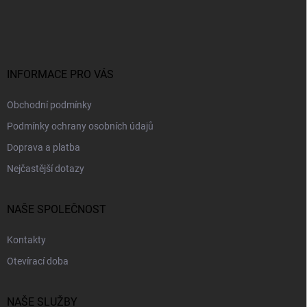
á
p
a
t
í
INFORMACE PRO VÁS
Obchodní podmínky
Podmínky ochrany osobních údajů
Doprava a platba
Nejčastější dotazy
NAŠE SPOLEČNOST
Kontakty
Otevírací doba
NAŠE SLUŽBY