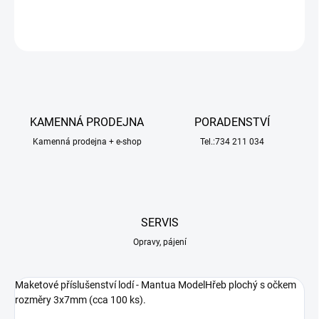
ZEPTAT SE
HLÍDAT
KAMENNÁ PRODEJNA
PORADENSTVÍ
Kamenná prodejna + e-shop
Tel.:734 211 034
SERVIS
Opravy, pájení
Maketové příslušenství lodí - Mantua ModelHřeb plochý s očkem
rozměry 3x7mm (cca 100 ks).