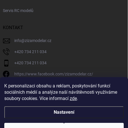
Servis RC modelů
KONTAKT
info
@
zizamodelar.cz
+420 734 211 034
+420 734 211 034
https://www.facebook.com/zizamodelar.cz/
/zizamodelar.cz/
K personalizaci obsahu a reklam, poskytování funkcí
sociálních médií a analýze naší návštěvnosti využíváme
+420 734 211 034
soubory cookies. Více informací
zde
.
Nastavení
Copyright 2026
Žiža Modelář
. Všechna práva vyhrazena.
Upravit nastavení