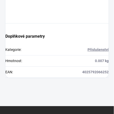
Doplňkové parametry
Kategorie
:
Příslušenství
Hmotnost
:
0.007 kg
EAN
:
4025792066252
Z