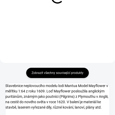
Detail
Do košíku
Doporučené příslušenství pro
AMATI Action Cutter s
makety lodí - Mantua Model Sada
příslušenstvím A - byla navržena
předšitých plachet: Mayflower
pro drobné ruční práce. Nylonová
1:64.
rukojeť pojme čepele nožů, malé
pilky a dokonce i ty nejmenší
vrtáky, což z ní dělá...
Zobrazit všechny související produkty
Stavebnice neplovoucího modelu lodi Mantua Model Mayflower v
měřítku 1:64 z roku 1609. Loď Mayflower posloužila anglickým
puritánům, známým jako poutníci (Pilgrims) z Plymouthu v Anglii,
na cestě do nového světa v roce 1620. V balení je materiál ke
stavbě, laserem vyřezané díly, různé kování, lanoví, plány atd.