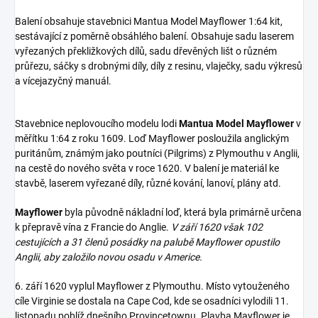
Balení obsahuje stavebnici Mantua Model Mayflower 1:64 kit,
sestávající z poměrně obsáhlého balení. Obsahuje sadu laserem
vyřezaných překližkových dílů, sadu dřevěných lišt o různém
průřezu, sáčky s drobnými díly, díly z resinu, vlaječky, sadu výkresů
a vícejazyčný manuál.
Stavebnice neplovoucího modelu lodi
Mantua Model Mayflower
v
měřítku 1:64 z roku 1609. Loď Mayflower posloužila anglickým
puritánům, známým jako poutníci (Pilgrims) z Plymouthu v Anglii,
na cestě do nového světa v roce 1620. V balení je materiál ke
stavbě, laserem vyřezané díly, různé kování, lanoví, plány atd.
Mayflower
byla původně nákladní loď, která byla primárně určena
k přepravě vína z Francie do Anglie.
V září 1620 však 102
cestujících a 31 členů posádky na palubě Mayflower opustilo
Anglii, aby založilo novou osadu v Americe.
6. září 1620 vyplul Mayflower z Plymouthu. Místo vytouženého
cíle Virginie se dostala na Cape Cod, kde se osadníci vylodili 11.
listopadu poblíž dnešního Provincetownu. Plavba Mayflower je