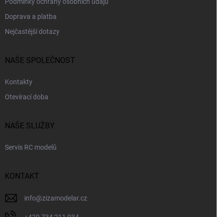
Podmínky ochrany osobních údajů
Doprava a platba
Nejčastější dotazy
NAŠE SPOLEČNOST
Kontakty
Otevírací doba
NAŠE SLUŽBY
Servis RC modelů
KONTAKT
info
@
zizamodelar.cz
+420 734 211 034