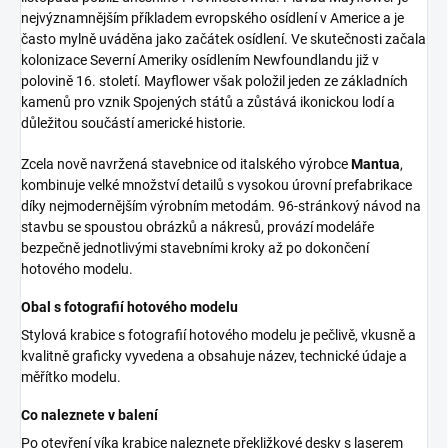
nejvýznamnějším příkladem evropského osídlení v Americe a je
často mylně uváděna jako začátek osídlení. Ve skutečnosti začala
kolonizace Severní Ameriky osídlením Newfoundlandu již v
polovině 16. století. Mayflower však položil jeden ze základních
kamenů pro vznik Spojených států a zůstává ikonickou lodí a
důležitou součástí americké historie.
Zcela nově navržená stavebnice od italského výrobce
Mantua
,
kombinuje velké množství detailů s vysokou úrovní prefabrikace
díky nejmodernějším výrobním metodám. 96-stránkový návod na
stavbu se spoustou obrázků a nákresů, provází modeláře
bezpečně jednotlivými stavebními kroky až po dokončení
hotového modelu.
Obal s fotografií hotového modelu
Stylová krabice s fotografií hotového modelu je pečlivě, vkusně a
kvalitně graficky vyvedena a obsahuje název, technické údaje a
měřítko modelu.
Co naleznete v balení
Po otevření víka krabice naleznete překližkové desky s laserem