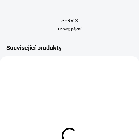
SERVIS
Opravy, pájení
Související produkty
MOMENTÁLNĚ NEDOSTUPNÉ
SKLADEM U DODAVATELE
Mantua Model Sada
AMATI Action Cutter s
plachet: Mayflower
příslušenstvím A
1 519 Kč
729 Kč