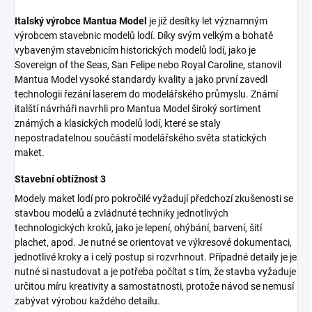
Italský výrobce Mantua Model
je již desítky let významným
výrobcem stavebnic modelů lodí. Díky svým velkým a bohatě
vybaveným stavebnicím historických modelů lodí, jako je
Sovereign of the Seas, San Felipe nebo Royal Caroline, stanovil
Mantua Model vysoké standardy kvality a jako první zavedl
technologii řezání laserem do modelářského průmyslu. Známí
italští návrháři navrhli pro Mantua Model široký sortiment
známých a klasických modelů lodí, které se staly
nepostradatelnou součástí modelářského světa statických
maket.
Stavební obtížnost 3
Modely maket lodí pro pokročilé vyžadují předchozí zkušenosti se
stavbou modelů a zvládnuté techniky jednotlivých
technologických kroků, jako je lepení, ohýbání, barvení, šití
plachet, apod. Je nutné se orientovat ve výkresové dokumentaci,
jednotlivé kroky a i celý postup si rozvrhnout. Případné detaily je je
nutné si nastudovat a je potřeba počítat s tím, že stavba vyžaduje
určitou míru kreativity a samostatnosti, protože návod se nemusí
zabývat výrobou každého detailu.