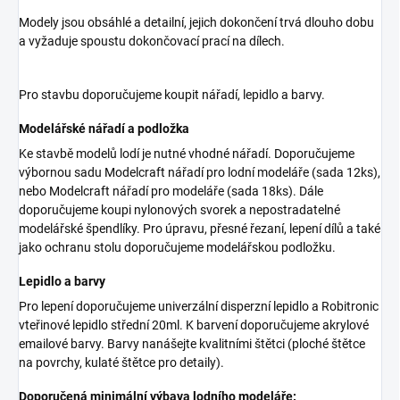
Modely jsou obsáhlé a detailní, jejich dokončení trvá dlouho dobu
a vyžaduje spoustu dokončovací prací na dílech.
Pro stavbu doporučujeme koupit nářadí, lepidlo a barvy.
Modelářské nářadí a podložka
Ke stavbě modelů lodí je nutné vhodné nářadí. Doporučujeme
výbornou sadu Modelcraft nářadí pro lodní modeláře (sada 12ks),
nebo Modelcraft nářadí pro modeláře (sada 18ks). Dále
doporučujeme koupi nylonových svorek a nepostradatelné
modelářské špendlíky. Pro úpravu, přesné řezaní, lepení dílů a také
jako ochranu stolu doporučujeme modelářskou podložku.
Lepidlo a barvy
Pro lepení doporučujeme univerzální disperzní lepidlo a Robitronic
vteřinové lepidlo střední 20ml. K barvení doporučujeme akrylové
emailové barvy. Barvy nanášejte kvalitními štětci (ploché štětce
na povrchy, kulaté štětce pro detaily).
Doporučená minimální výbava lodního modeláře: