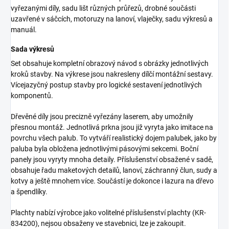
vyřezanými díly, sadu lišt různých průřezů, drobné součásti
uzavřené v sáčcích, motoruzy na lanoví, vlaječky, sadu výkresů a
manuál.
Sada výkresů
Set obsahuje kompletní obrazový návod s obrázky jednotlivých
kroků stavby. Na výkrese jsou nakresleny dílčí montážní sestavy.
Vícejazyčný postup stavby pro logické sestavení jednotlivých
komponentů.
Dřevěné díly jsou precizně vyřezány laserem, aby umožnily
přesnou montáž. Jednotlivá prkna jsou již vyryta jako imitace na
povrchu všech palub. To vytváří realistický dojem palubek, jako by
paluba byla obložena jednotlivými pásovými sekcemi. Boční
panely jsou vyryty mnoha detaily. Příslušenství obsažené v sadě,
obsahuje řadu maketových detailů, lanoví, záchranný člun, sudy a
kotvy a ještě mnohem více. Součástí je dokonce i lazura na dřevo
a špendlíky.
Plachty nabízí výrobce jako volitelné příslušenství plachty (KR-
834200), nejsou obsaženy ve stavebnici, lze je zakoupit.