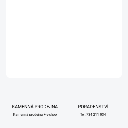
−
+
Přidat do košíku
Stavebnice neplovoucího modelu lodi Mantua Model Mayflower v
měřítku 1:64 z roku 1609. Loď Mayflower posloužila anglickým
puritánům, známým jako poutníci (Pilgrims) z Plymouthu v Anglii,
na cestě do nového světa v roce 1620. V balení je materiál ke
stavbě, laserem vyřezané díly, různé kování, lanoví, plány atd.
DETAILNÍ INFORMACE
ZEPTAT SE
HLÍDAT
KAMENNÁ PRODEJNA
PORADENSTVÍ
Kamenná prodejna + e-shop
Tel.:734 211 034