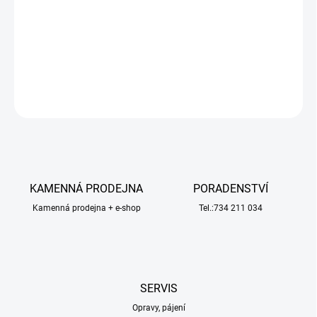
připevnění. Plachty lze žehlit, k imitaci stáří se doporučuje zředěný
černý čaj.
Foto je pouze ilustrační.
DETAILNÍ INFORMACE
ZEPTAT SE
HLÍDAT
KAMENNÁ PRODEJNA
PORADENSTVÍ
Kamenná prodejna + e-shop
Tel.:734 211 034
SERVIS
Opravy, pájení