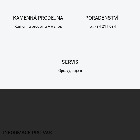
d
a
c
KAMENNÁ PRODEJNA
PORADENSTVÍ
í
Kamenná prodejna + e-shop
p
Tel.:734 211 034
r
v
k
y
v
SERVIS
ý
p
Opravy, pájení
i
s
u
Z
á
p
a
t
í
INFORMACE PRO VÁS