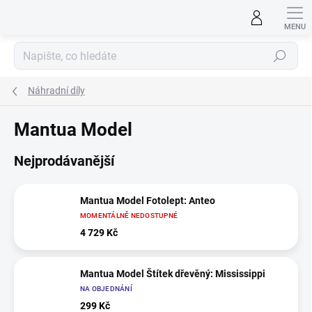
Přejít
na
obsah
Hledat
Náhradní díly
Mantua Model
Nejprodávanější
Mantua Model Fotolept: Anteo
MOMENTÁLNĚ NEDOSTUPNÉ
4 729 Kč
Mantua Model Štítek dřevěný: Mississippi
NA OBJEDNÁNÍ
299 Kč