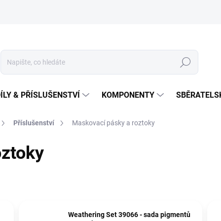
Hledat
ÍLY & PŘÍSLUŠENSTVÍ
KOMPONENTY
SBĚRATELS
Příslušenství
Maskovací pásky a roztoky
oztoky
Weathering Set 39066 - sada pigmentů