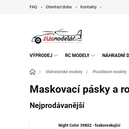
Přejít
FAQ
Otevírací doba
Kontakty
na
obsah
VÝPRODEJ
RC MODELY
NÁHRADNÍ D
Domů
Sběratelské modely
Plastikové modely
Maskovací pásky a r
Nejprodávanější
Night Color 39802 - foskoreskující