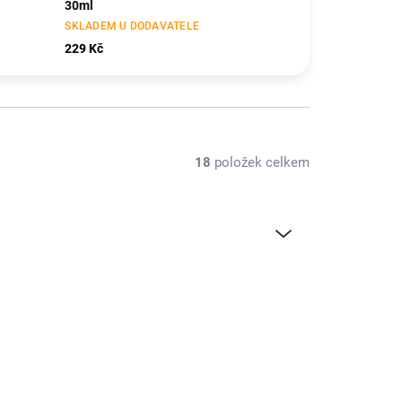
30ml
SKLADEM U DODAVATELE
229 Kč
18
položek celkem
DM-BD84