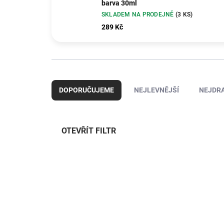
barva 30ml
SKLADEM NA PRODEJNĚ
(3 KS)
289 Kč
Ř
a
DOPORUČUJEME
NEJLEVNĚJŠÍ
NEJDRA
z
e
n
í
OTEVŘÍT FILTR
p
r
V
o
ý
d
RVL39802
p
u
i
k
s
t
p
ů