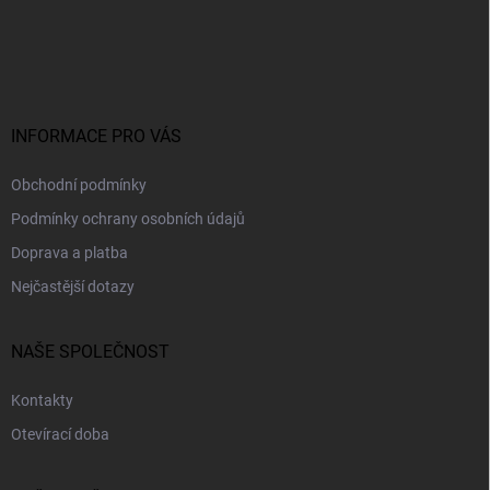
á
p
a
t
í
INFORMACE PRO VÁS
Obchodní podmínky
Podmínky ochrany osobních údajů
Doprava a platba
Nejčastější dotazy
NAŠE SPOLEČNOST
Kontakty
Otevírací doba