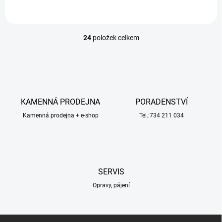
zapojíte k obsaženému Y...
24
položek celkem
O
v
l
á
d
a
c
KAMENNÁ PRODEJNA
PORADENSTVÍ
í
Kamenná prodejna + e-shop
p
Tel.:734 211 034
r
v
k
y
v
SERVIS
ý
p
Opravy, pájení
i
s
u
Z