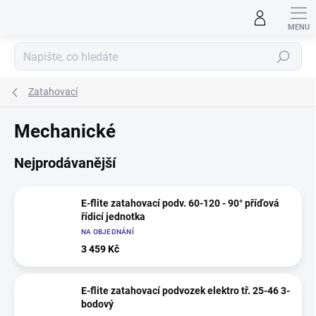
Přejít
na
obsah
Hledat
Zatahovací
Mechanické
Nejprodávanější
E-flite zatahovací podv. 60-120 - 90° příďová
řídicí jednotka
NA OBJEDNÁNÍ
3 459 Kč
E-flite zatahovací podvozek elektro tř. 25-46 3-
bodový