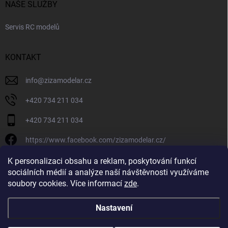
NAŠE SLUŽBY
Servis RC modelů
KONTAKT
info
@
zizamodelar.cz
+420 734 211 034
+420 734 211 034
https://www.facebook.com/zizamodelar.cz/
/zizamodelar.cz/
K personalizaci obsahu a reklam, poskytování funkcí
sociálních médií a analýze naší návštěvnosti využíváme
+420 734 211 034
soubory cookies. Více informací
zde
.
Nastavení