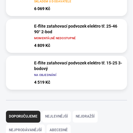
SKLADEM U DODAVATELE
6 069 Kč
E-flite zatahovací podvozek elektro tř. 25-46
90° 2-bod
MOMENTÁLNĚ NEDOSTUPNÉ
4 809 Kč
E-flite zatahovací podvozek elektro tř. 15-25 3-
bodový
NA OBJEDNÁNÍ
4 519 Kč
Ř
a
DOPORUČUJEME
NEJLEVNĚJŠÍ
NEJDRAŽŠÍ
z
e
NEJPRODÁVANĚJŠÍ
ABECEDNĚ