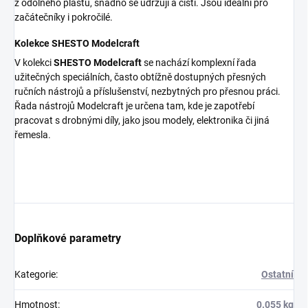
z odolného plastu, snadno se udržují a čistí. Jsou ideální pro
začátečníky i pokročilé.
Kolekce SHESTO Modelcraft
V kolekci
SHESTO Modelcraft
se nachází komplexní řada
užitečných speciálních, často obtížně dostupných přesných
ručních nástrojů a příslušenství, nezbytných pro přesnou práci.
Řada nástrojů Modelcraft je určena tam, kde je zapotřebí
pracovat s drobnými díly, jako jsou modely, elektronika či jiná
řemesla.
Doplňkové parametry
Kategorie
:
Ostatní
Hmotnost
:
0.055 kg