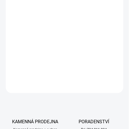
−
+
Přidat do košíku
Sada 8 oboustranných modelovacích nástrojů, pro různé
modelovací a sochařské techniky, jako je řezání, tvarování a
tvorba detailů. Vhodné pro modelování různých materiálu jako je
hlína, plastelína, modelovací tmely a další. Nástroje jsou vyrobeny
z odolného plastu, snadno se udržují a čistí. Jsou ideální pro
začátečníky i pokročilé.
DETAILNÍ INFORMACE
ZEPTAT SE
HLÍDAT
KAMENNÁ PRODEJNA
PORADENSTVÍ