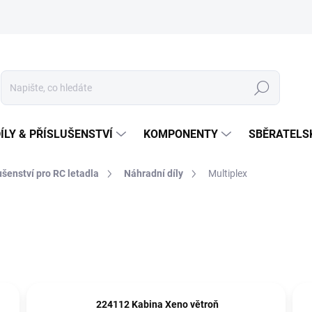
Hledat
ÍLY & PŘÍSLUŠENSTVÍ
KOMPONENTY
SBĚRATELS
lušenství pro RC letadla
Náhradní díly
Multiplex
224112 Kabina Xeno větroň