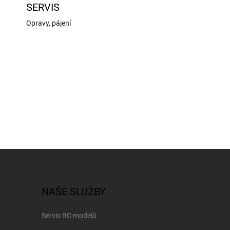
SERVIS
Opravy, pájení
NAŠE SLUŽBY
Servis RC modelů