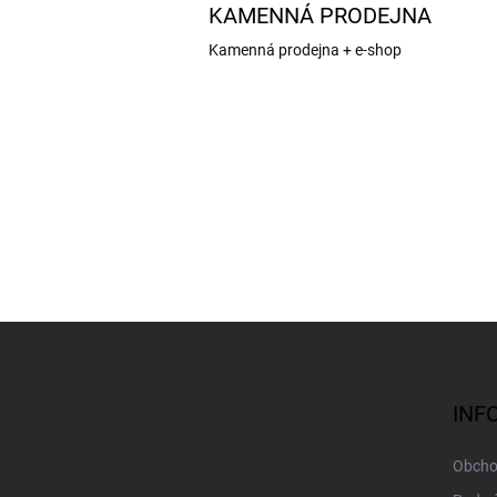
KAMENNÁ PRODEJNA
Kamenná prodejna + e-shop
Z
á
p
a
INF
t
í
Obcho