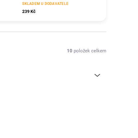
SKLADEM U DODAVATELE
239 Kč
10
položek celkem
1M40540