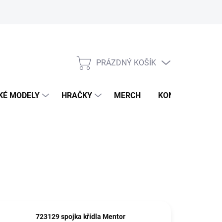
PRÁZDNÝ KOŠÍK
NÁKUPNÍ
KOŠÍK
KÉ MODELY
HRAČKY
MERCH
KONTAKTY
723129 spojka křídla Mentor