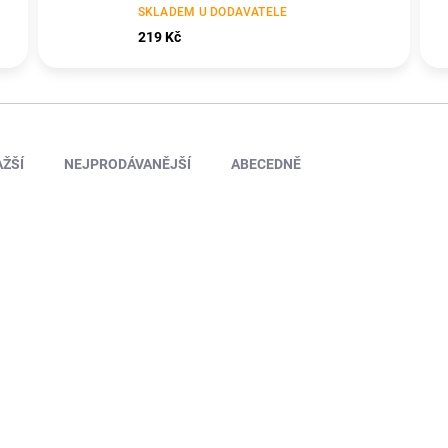
SKLADEM U DODAVATELE
219 Kč
ŽŠÍ
NEJPRODÁVANĚJŠÍ
ABECEDNĚ
1M41110