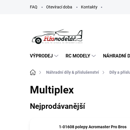
Přejít
FAQ
Otevírací doba
Kontakty
na
obsah
VÝPRODEJ
RC MODELY
NÁHRADNÍ D
Domů
Náhradní díly & příslušenství
Díly a přís
Multiplex
Nejprodávanější
1-01608 polepy Acromaster Pro Bros