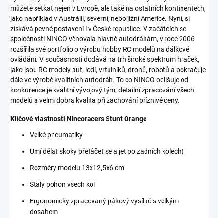
můžete setkat nejen v Evropě, ale také na ostatních kontinentech,
jako například v Austrálii, severní, nebo jižní Americe. Nyní, si
získává pevné postavení i v České republice. V začátcích se
společnosti NINCO věnovala hlavně autodráhám, v roce 2006
rozšířila své portfolio o výrobu hobby RC modelů na dálkové
ovládání. V současnosti dodává na trh široké spektrum hraček,
jako jsou RC modely aut, lodí, vrtulníků, dronů, robotů a pokračuje
dále ve výrobě kvalitních autodráh. To co NINCO odlišuje od
konkurence je kvalitní vývojový tým, detailní zpracování všech
modelů a velmi dobrá kvalita při zachování příznivé ceny.
Klíčové vlastnosti Nincoracers Stunt Orange
Velké pneumatiky
Umí dělat skoky přetáčet se a jet po zadních kolech)
Rozměry modelu 13x12,5x6 cm
Stálý pohon všech kol
Ergonomicky zpracovaný pákový vysílač s velkým
dosahem