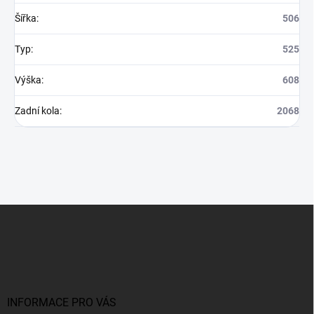
Šířka
:
506
Typ
:
525
Výška
:
608
Zadní kola
:
2068
Z
á
p
a
t
í
INFORMACE PRO VÁS