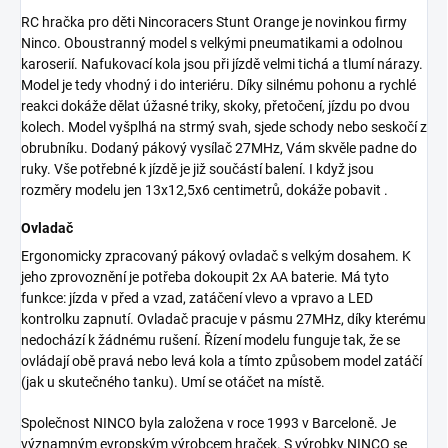
RC hračka pro děti Nincoracers Stunt Orange je novinkou firmy
Ninco. Oboustranný model s velkými pneumatikami a odolnou
karoserií. Nafukovací kola jsou při jízdě velmi tichá a tlumí nárazy.
Model je tedy vhodný i do interiéru. Díky silnému pohonu a rychlé
reakci dokáže dělat úžasné triky, skoky, přetočení, jízdu po dvou
kolech. Model vyšplhá na strmý svah, sjede schody nebo seskočí z
obrubníku. Dodaný pákový vysílač 27MHz, Vám skvěle padne do
ruky. Vše potřebné k jízdě je již součástí balení. I když jsou
rozměry modelu jen 13x12,5x6 centimetrů, dokáže pobavit .
Ovladač
Ergonomicky zpracovaný pákový ovladač s velkým dosahem. K
jeho zprovoznění je potřeba dokoupit 2x AA baterie. Má tyto
funkce: jízda v před a vzad, zatáčení vlevo a vpravo a LED
kontrolku zapnutí. Ovladač pracuje v pásmu 27MHz, díky kterému
nedochází k žádnému rušení. Řízení modelu funguje tak, že se
ovládají obě pravá nebo levá kola a tímto způsobem model zatáčí
(jak u skutečného tanku). Umí se otáčet na místě.
Společnost NINCO byla založena v roce 1993 v Barceloně. Je
významným evropským výrobcem hraček. S výrobky NINCO se