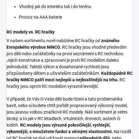
Vhodný jak do interiéru tak i do terénu
Provoz na AAA baterie
RC modely vs. RC hračky
V našem sortimentu nově nabízíme RC hračky od
známého
Evropského výrobce NINCO.
RC hračky jsou vhodné především
pro děti nebo začátečníky na první seznámení s RC technikou.
Jejich konstrukce a zpracovaní je proti RC modelům daleko
jednodušší. Taktéž výkon a dosahované rychlosti jsou
přizpůsobeny dětem a uživatelům začátečníkům.
Každopádně RC
hračky NINCO patří mezi nejlepší a nejkvalitnější na trhu.
RC
hračky jsou oproti RC modelům výrazně levnější.
V případě, že Vás či Vaše děti bude řízení a tato problematika
bavit, nebo si budete chtít pořídit propracovaný výkonný model,
jsou jasnou volbou značkové RC modely. Náš sortiment je velmi
široký, a to jak v RC letadlech, vrtulnících, dronech, autech či
lodích.
RC modely jsou výrazně pokročilejší, rychlejší,
výkonnější, s množstvím funkcí a věrnými vlastnostmi.
Na rozdíl
od RC hraček se dají udržovat pomocí
náhradních dílů
, nebo