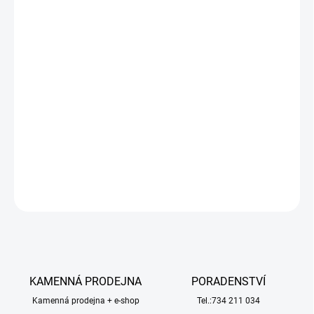
−
+
Přidat do košíku
Skvělý oboustranný mode Nincoracers Stunt Orange s velkými
pneumatikami. Je oboustranný. Žádná překážka pro něj není
problém. Umí dělat úžasné triky. Skoky, otočky, jízdu po zadních
kolech . Pákový vysílač 27MHz s velkým dosahem a LED
kontrolkou zapnutí. Provoz na AAA baterie.
DETAILNÍ INFORMACE
ZEPTAT SE
HLÍDAT
KAMENNÁ PRODEJNA
PORADENSTVÍ
Kamenná prodejna + e-shop
Tel.:734 211 034