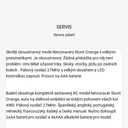
SERVIS
Opravy, pájení
Skvělý oboustranný mode Nincoracers Stunt Orange s velkými
pneumatikami. Je oboustranný. Žádná překážka pro něj není
problém. Umí dělat úžasné triky. Skoky, otočky, jízdu po zadních
kolech . Pákový vysílač 27MHz s velkým dosahem a LED
kontrolkou zapnutí. Provoz na AAA baterie.
Balení obsahuje kompletně sestavený RC model Nincoracer Stunt
Orange, auta na dálkové ovládání se stálým pohonem všech kol
4WD. Pákový vysílač 27MHz. Španělský, anglický, portugalský,
německý, francouzský, italský a český manuál. Nutno dokoupit
2xAA baterií pro vysílač a 4xAAA alkalické baterie pro model.