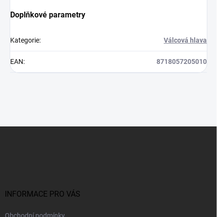
Doplňkové parametry
Kategorie
:
Válcová hlava
EAN
:
8718057205010
Z
á
p
a
t
í
INFORMACE PRO VÁS
Obchodní podmínky