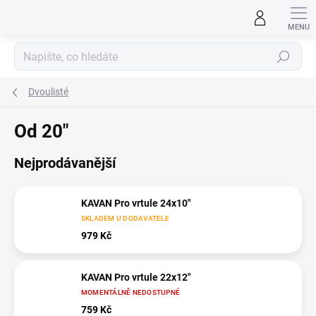
Přejít
na
obsah
Hledat
Dvoulisté
Od 20"
Nejprodávanější
KAVAN Pro vrtule 24x10"
SKLADEM U DODAVATELE
979 Kč
KAVAN Pro vrtule 22x12"
MOMENTÁLNĚ NEDOSTUPNÉ
759 Kč