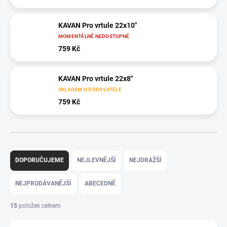
KAVAN Pro vrtule 22x10"
MOMENTÁLNĚ NEDOSTUPNÉ
759 Kč
KAVAN Pro vrtule 22x8"
SKLADEM U DODAVATELE
759 Kč
Ř
a
DOPORUČUJEME
NEJLEVNĚJŠÍ
NEJDRAŽŠÍ
z
e
NEJPRODÁVANĚJŠÍ
ABECEDNĚ
n
í
15
položek celkem
p
r