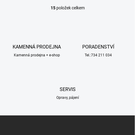
15
položek celkem
O
v
l
á
d
a
c
KAMENNÁ PRODEJNA
PORADENSTVÍ
í
Kamenná prodejna + e-shop
p
Tel.:734 211 034
r
v
k
y
v
SERVIS
ý
p
Opravy, pájení
i
s
u
Z
á
p