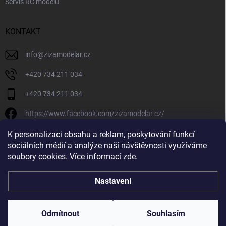
Servis RC modelů
KONTAKT
info
@
zizamodelar.cz
+420 734 211 034
+420 734 211 034
https://www.facebook.com/zizamodelar.cz/
/zizamodelar.cz/
K personalizaci obsahu a reklam, poskytování funkcí
sociálních médií a analýze naší návštěvnosti využíváme
+420 734 211 034
soubory cookies. Více informací
zde
.
Nastavení
Copyright 2026
Žiža Modelář
. Všechna práva vyhrazena.
Upravit nastavení
cookies
Odmítnout
Souhlasím
Vytvořil Shoptet