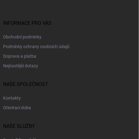
a
t
í
INFORMACE PRO VÁS
Obchodní podmínky
Podmínky ochrany osobních údajů
Doprava a platba
Nejčastější dotazy
NAŠE SPOLEČNOST
Kontakty
Otevírací doba
NAŠE SLUŽBY