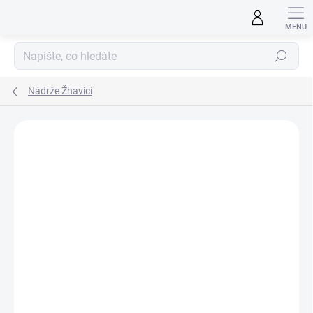
Přejít
na
obsah
Hledat
Nádrže Žhavicí
ZNAČKA:
REVTEC