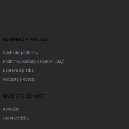
Z
á
p
a
t
í
INFORMACE PRO VÁS
Obchodní podmínky
Podmínky ochrany osobních údajů
Doprava a platba
Nejčastější dotazy
NAŠE SPOLEČNOST
Kontakty
Otevírací doba