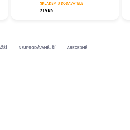
SKLADEM U DODAVATELE
219 Kč
ŽŠÍ
NEJPRODÁVANĚJŠÍ
ABECEDNĚ
HHD22ORNAIR