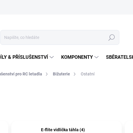
Hledat
ÍLY & PŘÍSLUŠENSTVÍ
KOMPONENTY
SBĚRATELS
lušenství pro RC letadla
Bižuterie
Ostatní
E-flite vidlička táhla (4)