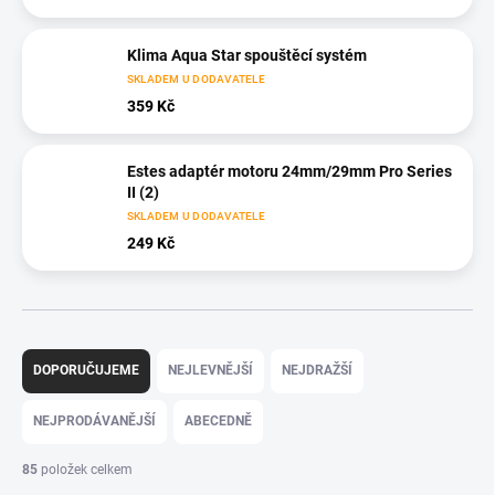
Klima Aqua Star spouštěcí systém
SKLADEM U DODAVATELE
359 Kč
Estes adaptér motoru 24mm/29mm Pro Series
II (2)
SKLADEM U DODAVATELE
249 Kč
Ř
a
DOPORUČUJEME
NEJLEVNĚJŠÍ
NEJDRAŽŠÍ
z
e
NEJPRODÁVANĚJŠÍ
ABECEDNĚ
n
í
85
položek celkem
p