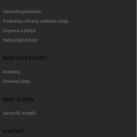
Obchodní podmínky
Podmínky ochrany osobních údajů
Doprava a platba
Nejčastější dotazy
NAŠE SPOLEČNOST
Kontakty
Otevírací doba
NAŠE SLUŽBY
Servis RC modelů
KONTAKT